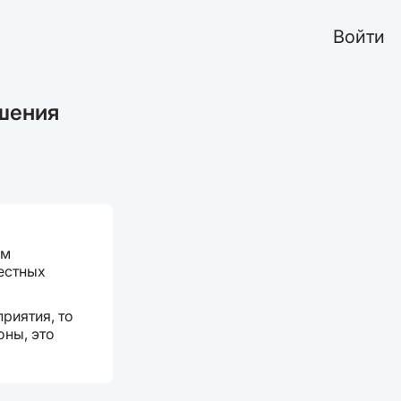
Войти
шения
ом
вестных
приятия, то
оны, это