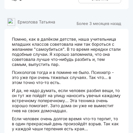
Ермолова Татьяна
Более 3 месяцев назад
Помню, как в далёком детстве, наша учительница
младших классов советовала нам так бороться с
желанием "самоубиться". В то время нередки стали
подобные случаи. Я хорошо запомнила, что она
советовала лучше что-нибудь разбить и, тем
самым, выпустить пар.
Психологов тогда и в помине не было. Психиатр -
это уже при очень тяжелых случаях. Так что... в
этом точно что-то есть.
И да, не надо думать, если человек разбил вещи, то
он тут же пойдёт на улицу наносить увечья каждому
встречному поперечному... Эта техника очень
хорошо помогает. Зато дома он уже не выместит
гнев на своих домочадцах.
Если человек очень долгое время что-то терпит, то
в один прекрасный день произойдёт взрыв. Так как
у каждой чаши терпения есть края...