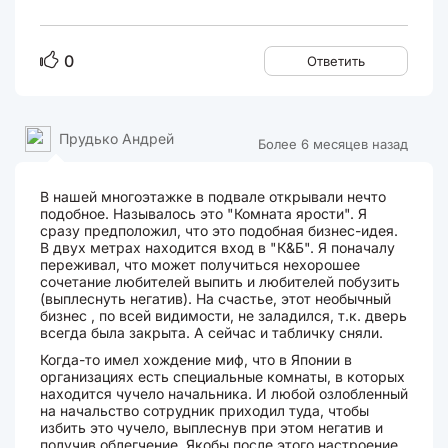
0
Ответить
Прудько Андрей
Более 6 месяцев назад
В нашей многоэтажке в подвале открывали нечто
подобное. Называлось это "Комната ярости". Я
сразу предположил, что это подобная бизнес-идея.
В двух метрах находится вход в "К&Б". Я поначалу
переживал, что может получиться нехорошее
сочетание любителей выпить и любителей побузить
(выплеснуть негатив). На счастье, этот необычный
бизнес , по всей видимости, не заладился, т.к. дверь
всегда была закрыта. А сейчас и табличку сняли.
Когда-то имел хождение миф, что в Японии в
организациях есть специальные комнаты, в которых
находится чучело начальника. И любой озлобленный
на начальство сотрудник приходил туда, чтобы
избить это чучело, выплеснув при этом негатив и
получив облегчение. Якобы после этого настроение