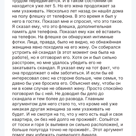
трудом передвигается. И в таком состоянии он
находится уже лет 5. Но его жена продолжает за
ним ухаживать. Несколько лет назад он нашёл дома
на полу флешку от телефона. В это время я был у
него в гостях. Показал мне и спросил, что это такое.
Я сказал ему, что это флешка, дополнительная
память для телефона. Показал ему как её вставить
на телефон. На флешке он обнаружил интимные
фотки. Лица, правда, было не видно, но обнажённая
женщина явно походила на его жену. Он собирался
устроить ей скандал (в этот момент она была на
работе), но я отговорил его. Хотя он и был сильно
расстроен, но мне удалось убедить его не
закатывать скандал. Я указал ему на тот факт, что
она продолжает о нём заботиться. И если бы её
интересовал секс на стороне больше, чем семья, то
давно бы уже бросила его. Объяснил ему, чтобы он
ни в коем случае не обвинял жену. Просто спокойно
поговорил бы с ней. Не доводил бы дело до
скандала и тем более до развода. Главным
аргументом для него стало то, что кроме неё уже
никакая другая женщина за ним ухаживать не
будет. И не смотря на то, что у него есть ещё и своя
квартира, он без неё долго не проживёт. Сопьётся
от тоски и горя (к выпивке он сильно расположен), и
больше полугода точно не проживёт.. Этот аргумент
помог ему избежать очевидного финала.