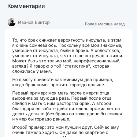
Комментарии
Иванов Виктор
Более месяца назад
То, что брак снижает вероятность инсульта, в этом
я очень сомневаюсь. Поскольку все мои знакомые,
умершие от инсульта, были в браке. А холостяков,
умерших от инсульта, я что-то не встречал в жизни.
Может быть это только мой, непрофессиональный,
взгляд? Я говорю о той "статистике", которая
сложилась у меня.
Но я могу привести как минимум два примера,
когда брак помог прожить гораздо дольше.
Первый пример: моя мать после смерти отца
выходила за муж два раза. Первый после отца
спился и мать с ним расторгла брак. А второй
благодаря её заботе действительно прожил лет на
десять дольше (без брака он тоже давно бы спился
и умер бы гораздо раньше.
Второй пример: это мой лучший друг. Сейчас ему
очень тяжело ходить. Он даже по квартире с