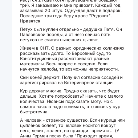
три). Я заказываю и мне привозят. Каждый год
заказываю 20 штук. Одну-две дают в подарок.
Последние три года беру кросс "Родонит".
Нравятся.
Петух был куплен отдельно - дедушка Петя. Он
Павловской породы, а от него сейчас пять
петухов не считая нынешних цыплят.
Живем в СНТ. О разных юридических коллизиях
рассказывать долго. То Верховный суд, то
Конституционный рассматривают разные
материалы. Весь вопрос в соседях. Если
начнутся жалобы, то возможны неприятности.
Сын коней держит. Получил согласие соседей и
зарегистрировал на Ветеринарной станции.
Кур держат многие. Трудно сказать, что будет
дальше. Хотите попробовать? Начните с малого
количества. Нюансы подсказать могу. Но с
самого начала надо понимать, что жизнь у кур
быстротечна.
А человек - странное существо. Если курица или
цыплёнок болеет, то человек носится вокруг
него, лечит, жалеет, но приходит время и ... (У
Анны Герман песня была "Приходит время,