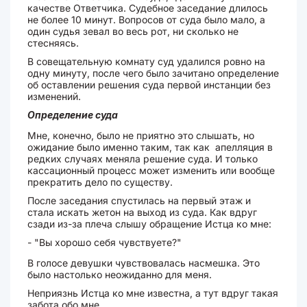
качестве Ответчика. Судебное заседание длилось
не более 10 минут. Вопросов от суда было мало, а
один судья зевал во весь рот, ни сколько не
стесняясь.
В совещательную комнату суд удалился ровно на
одну минуту, после чего было зачитано определение
об оставлении решения суда первой инстанции без
изменений.
Определение суда
Мне, конечно, было не приятно это слышать, но
ожидание было именно таким, так как апелляция в
редких случаях меняла решение суда. И только
кассационный процесс может изменить или вообще
прекратить дело по существу.
После заседания спустилась на первый этаж и
стала искать жетон на выход из суда. Как вдруг
сзади из-за плеча слышу обращение Истца ко мне:
- "Вы хорошо себя чувствуете?"
В голосе девушки чувствовалась насмешка. Это
было настолько неожиданно для меня.
Неприязнь Истца ко мне известна, а тут вдруг такая
забота обо мне.