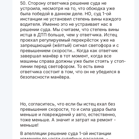
50. Сторону ответчика решение суда не
устроила, несмотря на то, что обоюдка уже
была победой в данном деле. НО, суд 1-ой
инстанции не установил степень вины каждого
водителя. Именно это не устраивает нас в
решении суда. Мы считаем, что степень вины
истца в ДТП больше, чем у ответчика. Истец
проехал регулируемый перекрёсток уже на
запрещающий (жёлтый) сигнал светофора и с
превышением скорости... Когда как ответчик
завершал манёвр в тот момент, когда все
машины справа должны уже были стоять у стоп-
линии перед светофором. То есть вина
ответчика состоит в том, что он не убедился в
безопасности манёвра.
Но, согласитесь, что если бы истец ехал без
превышения скорости, то и сила удара была
меньше и повреждений у авто, естественно,
тоже меньше. А значит и затрат на ремонт -
меньше!
В апелляции решение суда 1-ой инстанции
изменили по части судебных расходов, -