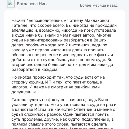
Богданова Нина
Более месяца назад
Насчёт "непозволительным" отвечу Маклаковой
Татьяне, что скорее всего, Вы никогда не проходили
апелляцию и, возможно, никогда не присутствовала
в суде иначе бы знали о чём пишет автор. Многие
судьи не заинтересованы разбираться в Ваших
делах, особенно когда это 2 инстанция, ведь по
закону уже первая инстанция должна принять
обоснованное решение и исследовать все факты и
добиться этого нужно было уже в первом суде. Во
второй инстанции большой поток дел и им некогда
разбираться в каждом.
Но иногда происходит так, что суды встают на
сторону юр.лиц, ИП и тех, кто платит больше
налогов. И даже не смотрит на ошибки, ими
допущенные.
Тяжело судить по факту не зная чего, ведь Вы не
указали суть дела. Но я участвовала в суде не раз и
в качестве Истца и в качестве Ответчик и мнение о
судья сложилось разное. Одни пытаются понять
суть проблемы, другие, как будто, подкуплены и, в
прямом смысле этого слова, пытаются сделать
цирк из судебного процесса. Могут также нарочно