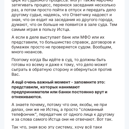
затягивать процесс, перенося заседания несколько
раз, а потом просто пойти в отпуск и передать дело
другому судье, надеясь, что Ответчику надоест и
зная, что он ездит на заседания из другого города,
думают, что он больше не появится в зале суда. Тем
самым играя в пользу Истца.
А если в деле выступает банк или МФО или их
представили, то большинство справок, договоров и
бумажек просто не проверяется судом. Вообщем,
много нюансов.
Поэтому когда Вы идёте в суд, то должны быть
готовы ко всему и даже к тому, что дело может
сыграть в обратную сторону и обернуться против
Вас.
А ещё очень важный момент - запомните это:
представили, которых нанимают
предприниматели или банки постоянно врут и
отнекиваются.
А знаете почему
,
потому что они, якобы, не при
делах, они же не Истец, а просто "сломанный
телефончик", передатчик от одного лица к другому
и за слова самого Истца они не отвечают. Вот так.
Так что, зная всю эту систему, хочу всё таки