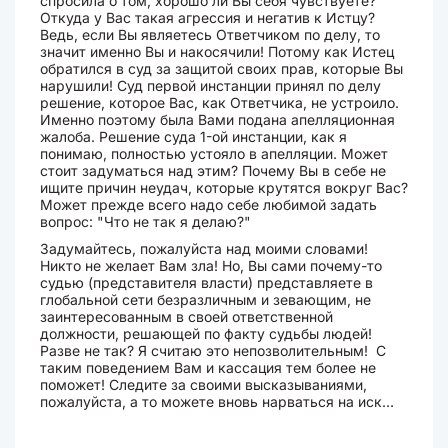
спросила о том, хорошо ли Вы себя чувствуете?
Откуда у Вас такая агрессия и негатив к Истцу?
Ведь, если Вы являетесь Ответчиком по делу, то
значит именно Вы и накосячили! Потому как Истец
обратился в суд за защитой своих прав, которые Вы
нарушили! Суд первой инстанции принял по делу
решение, которое Вас, как Ответчика, не устроило.
Именно поэтому была Вами подана апелляционная
жалоба. Решение суда 1-ой инстанции, как я
понимаю, полностью устояло в апелляции. Может
стоит задуматься над этим? Почему Вы в себе не
ищите причин неудач, которые крутятся вокруг Вас?
Может прежде всего надо себе любимой задать
вопрос: "Что не так я делаю?"
Задумайтесь, пожалуйста над моими словами!
Никто не желает Вам зла! Но, Вы сами почему-то
судью (представителя власти) представляете в
глобальной сети безразличным и зевающим, не
заинтересованным в своей ответственной
должности, решающей по факту судьбы людей!
Разве не так? Я считаю это непозволительным! С
таким поведением Вам и кассация тем более не
поможет! Следите за своими высказываниями,
пожалуйста, а то можете вновь нарваться на иск...