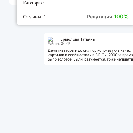
Категория:
100%
Отзывы 1
Репутация
Ермолова Татьяна
Рейтинг: 24 417
Демативаторы и до сих пор использую в качест
картинок в сообществах в ВК. Эх, 2000-е врем
было золотое. Были, разумеется, тоже неприят
события, но то, что творится...