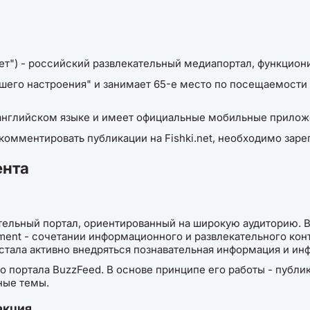
нет") - российский развлекательный медиапортал, функцио
шего настроения" и занимает 65-е место по посещаемости 
а английском языке и имеет официальные мобильные приложе
 комментировать публикации на Fishki.net, необходимо заре
ента
тельный портал, ориентированный на широкую аудиторию. В
nment - сочетании информационного и развлекательного конт
тала активно внедряться познавательная информация и ин
о портала BuzzFeed. В основе принципе его работы - публи
ные темы.
акция