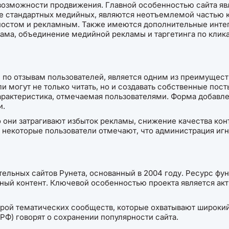
озможности продвижения. Главной особенностью сайта явл
е стандартных медийных, являются неотъемлемой частью к
остом и рекламным. Также имеются дополнительные интег
лама, объединение медийной рекламы и таргетинга по клик
 по отзывам пользователей, является одним из преимущест
ели могут не только читать, но и создавать собственные пос
характеристика, отмечаемая пользователями. Форма добавле
и.
о они затрагивают избыток рекламы, снижение качества кон
 некоторые пользователи отмечают, что администрация игн
тельных сайтов Рунета, основанный в 2004 году. Ресурс фун
ьный контент. Ключевой особенностью проекта является ак
урой тематических сообществ, которые охватывают широкий
РФ) говорят о сохранении популярности сайта.