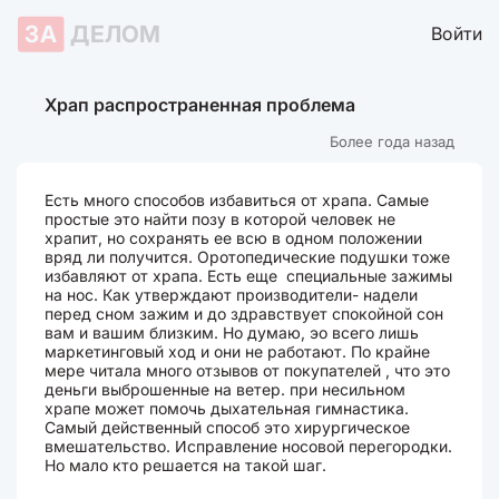
ЗА
ДЕЛОМ
Войти
Храп распространенная проблема
Более года назад
Есть много способов избавиться от храпа. Самые
простые это найти позу в которой человек не
храпит, но сохранять ее всю в одном положении
вряд ли получится. Оротопедические подушки тоже
избавляют от храпа. Есть еще специальные зажимы
на нос. Как утверждают производители- надели
перед сном зажим и до здравствует спокойной сон
вам и вашим близким. Но думаю, эо всего лишь
маркетинговый ход и они не работают. По крайне
мере читала много отзывов от покупателей , что это
деньги выброшенные на ветер. при несильном
храпе может помочь дыхательная гимнастика.
Самый действенный способ это хирургическое
вмешательство. Исправление носовой перегородки.
Но мало кто решается на такой шаг.