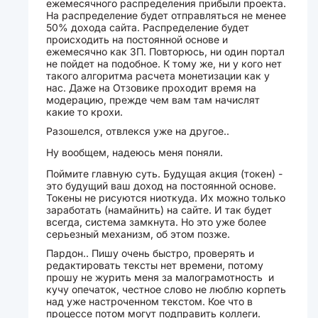
ежемесячного распределения прибыли проекта.
На распределение будет отправляться не менее
50% дохода сайта. Распределение будет
происходить на постоянной основе и
ежемесячно как ЗП. Повторюсь, ни один портал
не пойдет на подобное. К тому же, ни у кого нет
такого алгоритма расчета монетизации как у
нас. Даже на Отзовике проходит время на
модерацию, прежде чем вам там начислят
какие то крохи.
Разошелся, отвлекся уже на другое..
Ну вообщем, надеюсь меня поняли.
Поймите главную суть. Будущая акция (токен) -
это будущий ваш доход на постоянной основе.
Токены не рисуются ниоткуда. Их можно только
заработать (намайнить) на сайте. И так будет
всегда, система замкнута. Но это уже более
серьезный механизм, об этом позже.
Пардон.. Пишу очень быстро, проверять и
редактировать тексты нет времени, потому
прошу не журить меня за малограмотность и
кучу опечаток, честное слово не люблю корпеть
над уже настроченном текстом. Кое что в
процессе потом могут подправить коллеги.