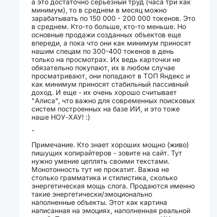
а это достаточно серьезный труд (часа три как
минимум), то в среднем в месяц можно
зарабатывать по 150 000 - 200 000 токенов. Это
в среднем. Кто-то больше, кто-то меньше. Но
основные продажи созданных объектов еще
впереди, а пока что они как минимум приносят
нашим спецам по 300-400 токенов в день
только на просмотрах. Их ведь карточки не
обязательно покупают, их в любом случае
просматривают, они попадают в ТОП Яндекс и
как минимум приносят стабильный пассивный
доход. И еще - их очень хорошо считывает
"Алиса", что важно для современных поисковых
систем построенных на базе ИИ, и это тоже
наше НОУ-ХАУ! :)
-
Примечание. Кто знает хороших мощно (живо)
пишущих копирайтеров - зовите на сайт. Тут
нужно умение цеплять своими текстами.
Монотонность тут не прокатит. Важна не
столько грамматика и стилистика, сколько
энергетическая мощь слога. Продаются именно
такие энергетически/эмоционально
наполненные объекты. Этот как картина
написанная на эмоциях, наполненная реальной