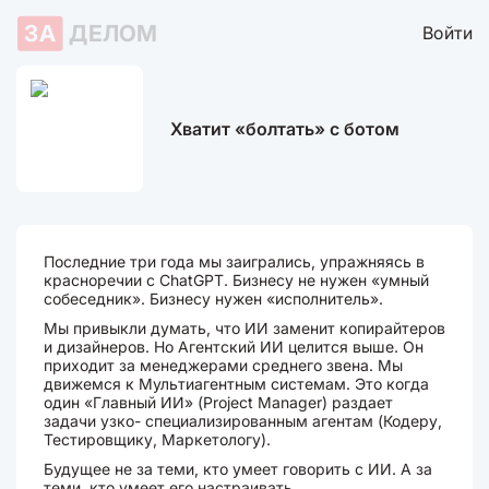
ЗА
ДЕЛОМ
Войти
Хватит «болтать» с ботом
Последние три года мы заигрались, упражняясь в
красноречии с ChatGPT. Бизнесу не нужен «умный
собеседник». Бизнесу нужен «исполнитель».
Мы привыкли думать, что ИИ заменит копирайтеров
и дизайнеров. Но Агентский ИИ целится выше. Он
приходит за менеджерами среднего звена. Мы
движемся к Мультиагентным системам. Это когда
один «Главный ИИ» (Project Manager) раздает
задачи узко- специализированным агентам (Кодеру,
Тестировщику, Маркетологу).
Будущее не за теми, кто умеет говорить с ИИ. А за
теми, кто умеет его настраивать.