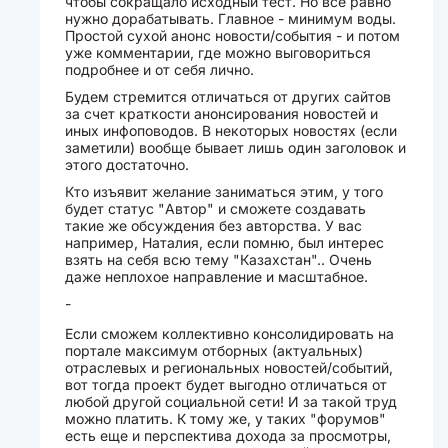
чтобы сокращало исходный тест. Но все равно
нужно дорабатывать. Главное - минимум воды.
Простой сухой анонс новости/события - и потом
уже комментарии, где можно выговориться
подробнее и от себя лично.
Будем стремится отличаться от других сайтов
за счет краткости анонсирования новостей и
иных инфоповодов. В некоторых новостях (если
заметили) вообще бывает лишь один заголовок и
этого достаточно.
Кто изъявит желание заниматься этим, у того
будет статус "Автор" и сможете создавать
такие же обсуждения без авторства. У вас
например, Наталия, если помню, был интерес
взять на себя всю тему "Казахстан".. Очень
даже неплохое направление и масштабное.
-
Если сможем коллективно консолидировать на
портале максимум отборных (актуальных)
отраслевых и региональных новостей/событий,
вот тогда проект будет выгодно отличаться от
любой другой социальной сети! И за такой труд
можно платить. К тому же, у таких "форумов"
есть еще и перспектива дохода за просмотры,