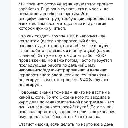
Мы пока что особо не афишируем этот процесс
заработка. Еще рано пускать его в массы, да
возможно и вообще не пустим. Это
специфический труд, требующий определенных
навыков. Там своя методология и стратегия,
которой нужно учиться.
Это как создать группу в ВК и наполнять её
контентом (вести корпоративный блог),
наполнять до тех пор, пока объект не выкупят.
Плюс работа с отзывами и репутацией (самое
главное). Это уже другой фронт работ +SEO
продвижение. Но даже потом, часто требуется
последующая работа по дальнейшему
наполнению/администрированию и ведению
корпоративного блога, если конечно заказчик
делегирует нам этот процесс. В 40% случаев
делегирует.
Подобных знаний тоже вам никто не даст ни в
какой школе. То что Оксана кого то вводила в
курс дела по ознакомительной программе - это
лишь мизерная часть всей "науки". Да и то, как
показала практика, народ не ценит какие знания
ему предлагают бесплатно. Что странно.
Статистически, если делать по карточке в день,