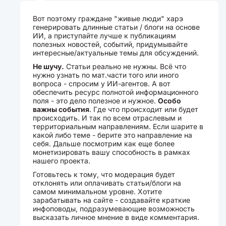
Вот поэтому граждане "живые люди" харэ
генерировать длинные статьи / блоги на основе
ИИ, а приступайте лучше к публикациям
полезных новостей, событий, придумывайте
интересные/актуальные темы для обсуждений.
Не шучу.
Статьи реально не нужны. Всё что
нужно узнать по мат.части того или иного
вопроса - спросим у ИИ-агентов. А вот
обеспечить ресурс полнотой информационного
поля - это дело полезное и нужное.
Особо
важны события
. Где что происходит или будет
происходить. И так по всем отраслевым и
территориальным направлениям. Если шарите в
какой либо теме - берите это направление на
себя. Дальше посмотрим как еще более
монетизировать вашу способность в рамках
нашего проекта.
Готовьтесь к тому, что модерация будет
отклонять или оплачивать статьи/блоги на
самом минимальном уровне. Хотите
зарабатывать на сайте - создавайте краткие
инфоповоды, подразумевающие возможность
высказать личное мнение в виде комментария.