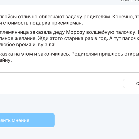
плэйсы отлично облегчают задачу родителям. Конечно, т
ли стоимость подарка приемлемая.
племянница заказала деду Морозу волшебную палочку. Н
мное желание. Жди этого старика раз в год. А тут палоч
любое время и, ву а ля!
казка на этом и закончилась. Родителям пришлось откры
айну.
О
вить мнение