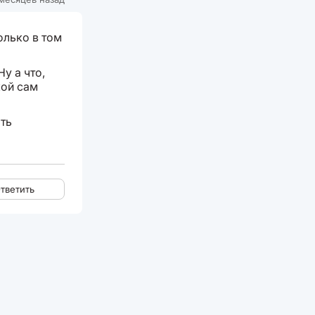
олько в том
у а что,
кой сам
ть
тветить