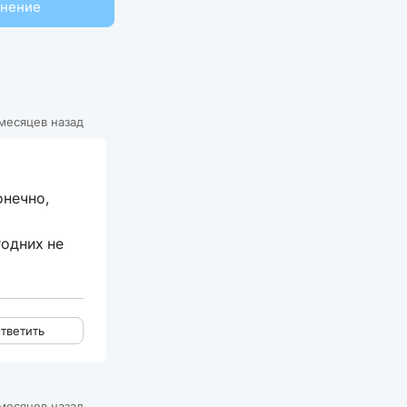
мнение
месяцев назад
онечно,
годних не
тветить
месяцев назад