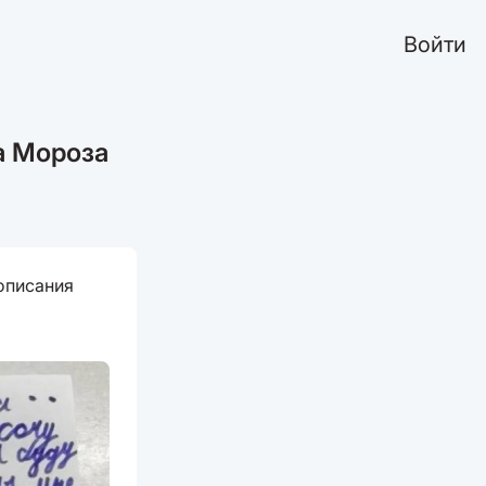
Войти
а Мороза
описания