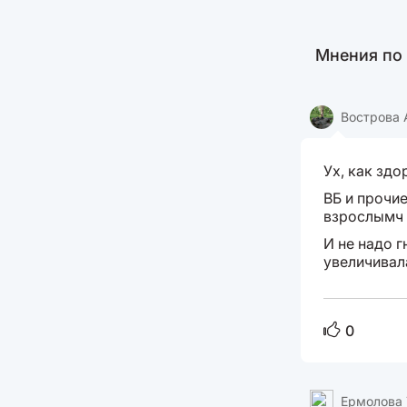
Мнения по
Вострова 
Ух, как здо
ВБ и прочи
взрослымч н
И не надо г
увеличивала
0
Ермолова 