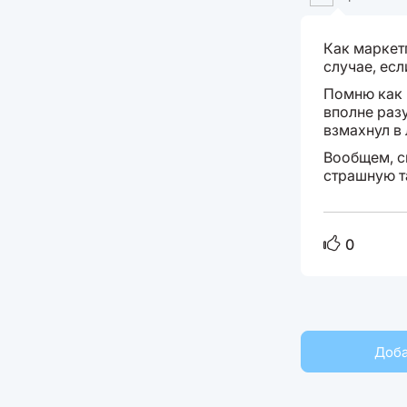
Как маркет
случае, ес
Помню как 
вполне разу
взмахнул в 
Вообщем, с
страшную т
0
Доба