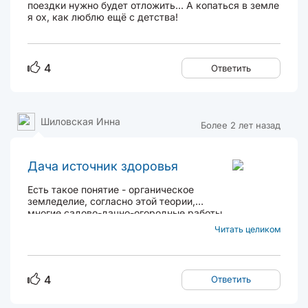
поездки нужно будет отложить... А копаться в земле
я ох, как люблю ещё с детства!
4
Ответить
Шиловская Инна
Более 2 лет назад
Дача источник здоровья
Есть такое понятие - органическое
земледелие, согласно этой теории,
многие садово-дачно-огородные работы
являются по сути лишними и несут вред
Читать целиком
земле. Например, перекопка всей земли
каждый год. Или упорная прополка до
голой черной земли. Или
подкармливание бесконечное и т.д....
4
Ответить