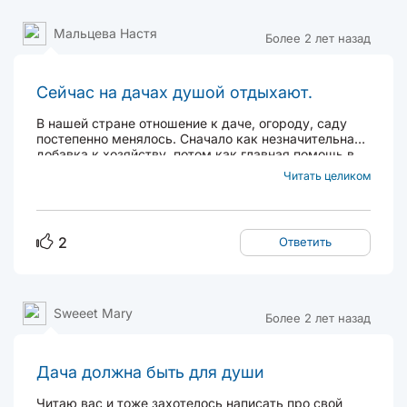
Мальцева Настя
Более 2 лет назад
Сейчас на дачах душой отдыхают.
В нашей стране отношение к даче, огороду, саду
постепенно менялось. Сначало как незначительная
добавка к хозяйству, потом как главная помощь в
выживании, сейчас как курортный оазис. У нас в
Читать целиком
деревне участок почти в 100 соток, на нем много
строений и разбит парк по римскому образцу...
2
Ответить
Sweeet Mary
Более 2 лет назад
Дача должна быть для души
Читаю вас и тоже захотелось написать про свой