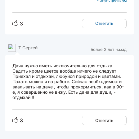
Читать целиком
простой, тысячелистники, нивяник,
васильки.. У нас еще мыльнянки много,
сама сеется, многолетник самый
простой (мама его называет - царские
3
Ответить
кудри)...
Т Сергей
Более 2 лет назад
Дачу нужно иметь исключительно для отдыха.
Садить кроме цветов вообще ничего не следует.
Приехал и отдыхай, любуйся природой и цветами.
Пахать можно и на работе. Сейчас необходимости
вкалывать на даче , чтобы прокормиться, как в 90-
е, я совершенно не вижу. Есть дача для души, -
отдыхай!!!
3
Ответить