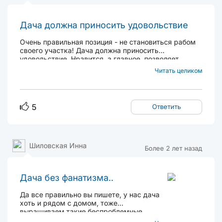
Дача должна приносить удовольствие
Очень правильная позиция - не становиться рабом
своего участка! Дача должна приносить
удовольствие. Нравится, а главное, позволяет
здоровье сажать много овощей, потом ухаживать и
Читать целиком
перерабатывать урожай - отлично! Не нравится или
нет сил, тогда уменьшаешь количество посадок...
5
Ответить
Шиловская Инна
Более 2 лет назад
Дача без фанатизма..
Да все правильно вы пишете, у нас дача
хоть и рядом с домом, тоже
выращиваем такие беспроблемные
растения. Как у вас - лилейник видовой