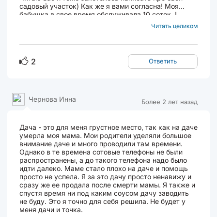
садовый участок) Как же я вами согласна! Моя
бабушка в свое время обслуживала 10 соток..!
Ужас, даже не пойму как так ( опять же, она
Читать целиком
родилась 1923 году, когда реально выживали
самые сильнейшие, медицины особо не было,
сколько у нее братьев/сестер...
2
Ответить
Чернова Инна
Более 2 лет назад
Дача - это для меня грустное место, так как на даче
умерла моя мама. Мои родители уделяли большое
внимание даче и много проводили там времени.
Однако в те времена сотовые телефоны не были
распространены, а до такого телефона надо было
идти далеко. Маме стало плохо на даче и помощь
просто не успела. Я за это дачу просто ненавижу и
сразу же ее продала после смерти мамы. Я также и
спустя время ни под каким соусом дачу заводить
не буду. Это я точно для себя решила. Не будет у
меня дачи и точка.