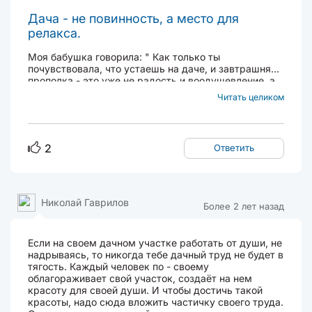
Дача - не повинность, а место для
релакса.
Моя бабушка говорила: " Как только ты
почувствовала, что устаешь на даче, и завтрашняя
прополка - это уже не радость и воодушевление, а
тяжкая повинность - все! Конец! Продавай дачу!" "
Читать целиком
И я с ней полностью согласилась. Правда, согласие
пришло, аж, лет через шесть, после покупки...
2
Ответить
Николай Гаврилов
Более 2 лет назад
Если на своем дачном участке работать от души, не
надрываясь, то никогда тебе дачный труд не будет в
тягость. Каждый человек по - своему
облагораживает свой участок, создаёт на нем
красоту для своей души. И чтобы достичь такой
красоты, надо сюда вложить частичку своего труда.