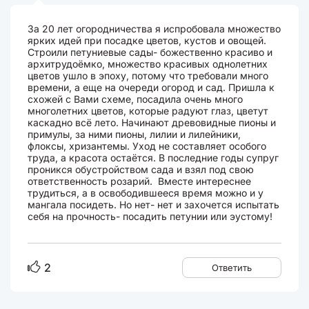
За 20 лет огородничества я испробовала множество
ярких идей при посадке цветов, кустов и овощей.
Строили петуниевые сады- божественно красиво и
архитрудоёмко, множество красивых однолетних
цветов ушло в эпоху, потому что требовали много
времени, а еще на очереди огород и сад. Пришла к
схожей с Вами схеме, посадила очень много
многолетних цветов, которые радуют глаз, цветут
каскадно всё лето. Начинают древовидные пионы и
примулы, за ними пионы, лилии и лилейники,
флоксы, хризантемы. Уход не составляет особого
труда, а красота остаётся. В последние годы супруг
проникся обустройством сада и взял под свою
ответственность розарий. Вместе интереснее
трудиться, а в освободившееся время можно и у
мангала посидеть. Но нет- нет и захочется испытать
себя на прочность- посадить петунии или эустому!
2
Ответить