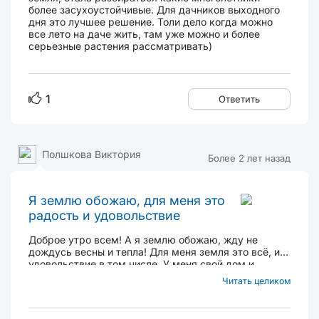
более засухоустойчивые. Для дачников выходного
дня это лучшее решение. Толи дело когда можно
все лето на даче жить, там уже можно и более
серьезные растения рассматривать)
1
Ответить
Полшкова Виктория
Более 2 лет назад
Я землю обожаю, для меня это
радость и удовольствие
Доброе утро всем! А я землю обожаю, жду не
дождусь весны и тепла! Для меня земля это всё, и
удовольствие в том числе. У меня свой дом и
участок 5 соток, но засажен не весь, одна не
Читать целиком
успеваю. И два года, ка у меня теперь есть теплица,
это мой любимый уголок. Раньше тоже сажала
много овощей...