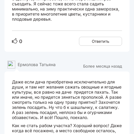
съездить. Я сейчас тоже всего стала садить
минимально, на зиму практически одна заморозка,
в приоритете многолетние цветы, кустарники и
плодовые деревья.
0
Ответить
Ермолова Татьяна
Более месяца назад
Даже если дача приобретена исключительно для
души, и там нет желания сажать овощные и ягодные
культуры, все равно на даче придется пахать. Так
или иначе, но придется зяняться прополкой. А разве
смотреть только на одну траву приятно? Захочется
зелень посадить. Ну что б к шашлычку, к салатику.
А раз зелень посадил, неплохо бы и огурчиками
обзавестись. И всё! Пошло, поехало.
Как не стать рабом участка? Хороший вопрос! Даже
когда всё посажено, а место свободное осталось,