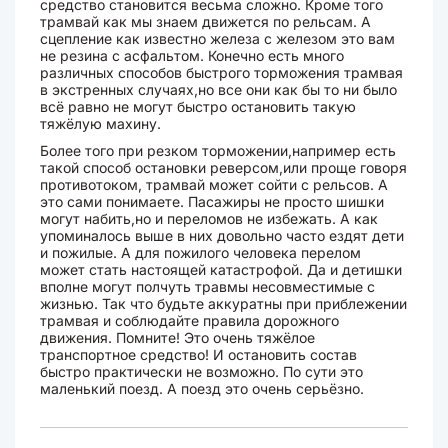
средство становится весьма сложно. Кроме того
трамвай как мы знаем движется по рельсам. А
сцепление как известно железа с железом это вам
не резина с асфальтом. Конечно есть много
различных способов быстрого торможения трамвая
в экстренных случаях,но все они как бы то ни было
всё равно не могут быстро остановить такую
тяжёлую махину.
Более того при резком торможении,например есть
такой способ остановки реверсом,или проще говоря
противотоком, трамвай может сойти с рельсов. А
это сами понимаете. Пасажиры не просто шишки
могут набить,но и переломов не избежать. А как
упоминалось выше в них довольно часто ездят дети
и пожилые. А для пожилого человека перелом
может стать настоящей катастрофой. Да и детишки
вполне могут полчуть травмы несовместимые с
жизнью. Так что будьте аккуратны при приблежении
трамвая и соблюдайте правила дорожного
движения. Помните! Это очень тяжёлое
транспортное средство! И остановить состав
быстро практически не возможно. По сути это
маленький поезд. А поезд это очень серьёзно.