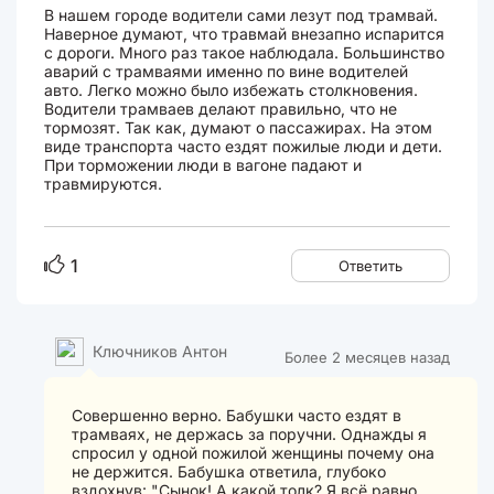
В нашем городе водители сами лезут под трамвай.
Наверное думают, что травмай внезапно испарится
с дороги. Много раз такое наблюдала. Большинство
аварий с трамваями именно по вине водителей
авто. Легко можно было избежать столкновения.
Водители трамваев делают правильно, что не
тормозят. Так как, думают о пассажирах. На этом
виде транспорта часто ездят пожилые люди и дети.
При торможении люди в вагоне падают и
травмируются.
1
Ответить
Ключников Антон
Более 2 месяцев назад
Совершенно верно. Бабушки часто ездят в
трамваях, не держась за поручни. Однажды я
спросил у одной пожилой женщины почему она
не держится. Бабушка ответила, глубоко
вздохнув: "Сынок! А какой толк? Я всё равно