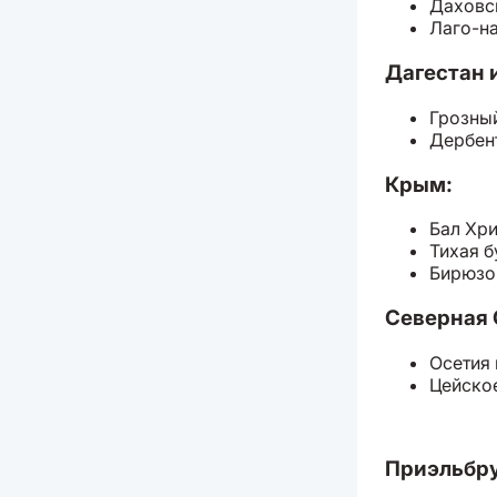
Даховск
Лаго-н
Дагестан 
Грозны
Дербент
Крым:
Бал Хр
Тихая б
Бирюзо
Северная 
Осетия 
Цейское
Приэльбру