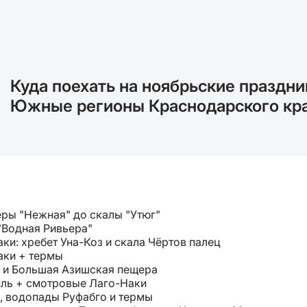
Куда поехать на ноябрьские праздни
Южные регионы Краснодарского кр
ры "Нежная" до скалы "Утюг"
"Водная Ривьера"
ки: хребет Уна-Коз и скала Чёртов палец
аки + термы
 и Большая Азишская пещера
пль + смотровые Лаго-Наки
, водопады Руфабго и термы