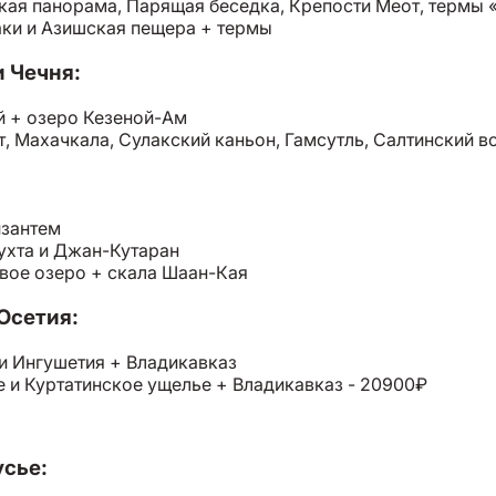
ая панорама, Парящая беседка, Крепости Меот, термы 
аки и Азишская пещера + термы
и Чечня:
й + озеро Кезеной-Ам
, Махачкала, Сулакский каньон, Гамсутль, Салтинский 
изантем
ухта и Джан-Кутаран
вое озеро + скала Шаан-Кая
Осетия:
и Ингушетия + Владикавказ
 и Куртатинское ущелье + Владикавказ - 20900₽
сье: