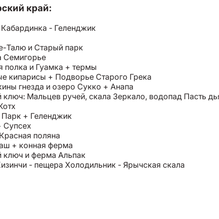
ский край:
 Кабардинка - Геленджик
е-Талю и Старый парк
а Семигорье
 полка и Гуамка + термы
ые кипарисы + Подворье Старого Грека
ины гнезда и озеро Сукко + Анапа
 ключ: Мальцев ручей, скала Зеркало, водопад Пасть дь
Котх
 Парк + Геленджик
+ Супсех
 Красная поляна
аш + конная ферма
й ключ и ферма Альпак
изинчи - пещера Холодильник - Ярычская скала