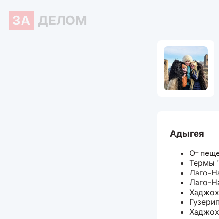
ЗА
ДЕЛОМ
Адыгея
От пеще
Термы 
Лаго-На
Лаго-Н
Хаджох
Гузери
Хаджох