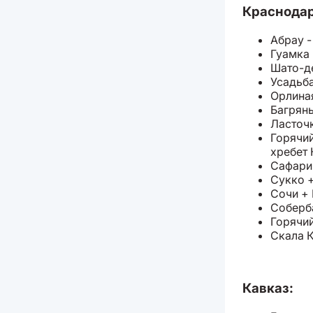
Краснодар
Абрау -
Гуамка
Шато-д
Усадьб
Орлиная
Багрян
Ласточк
Горячий
хребет 
Сафари
Сукко 
Сочи +
Соберб
Горячи
Скала К
Кавказ: