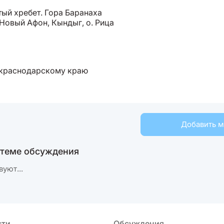
ый хребет. Гора Баранаха
Новый Афон, Кындыг, о. Рица
Добавить 
 теме обсуждения
вуют...
сти
Обсуждения