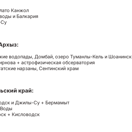
плато Канжол
воды и Балкария
-Су
Архыз:
кие водопады, Домбай, озеро Туманлы-Кель и Шоанинск
ирнова + астрофизическая обсерватория
атские нарзаны, Сентинский храм
ьский край:
одск и Джилы-Су + Бермамыт
нВоды
рск + Кисловодск