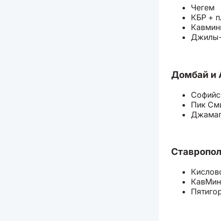
Чегем
КБР + 
Кавмин
Джилы
Домбай и 
Софийс
Пик См
Джамаг
Ставропол
Кислов
КавМи
Пятиго