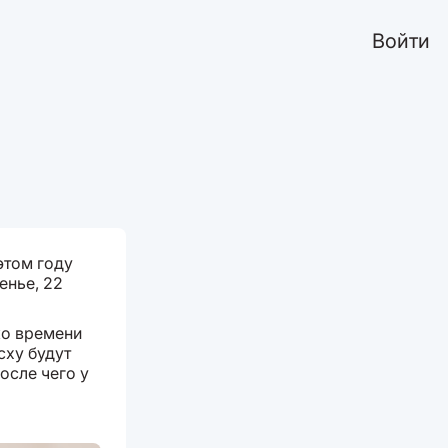
Войти
этом году
енье, 22
ко времени
сху будут
осле чего у