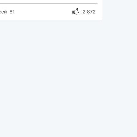
сей 81
2 872