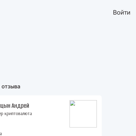
Войти
 отзыва
ицын Андрей
ер криптовалюта
а