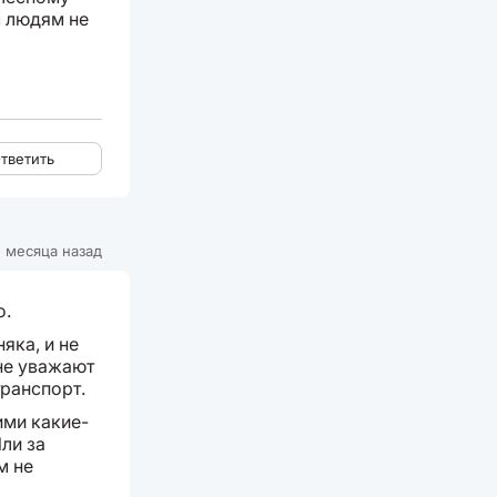
м людям не
тветить
 месяца назад
о.
яка, и не
 не уважают
транспорт.
ими какие-
Или за
м не