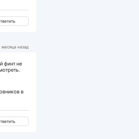
тветить
 месяца назад
й финт не
мотреть.
новников в
тветить