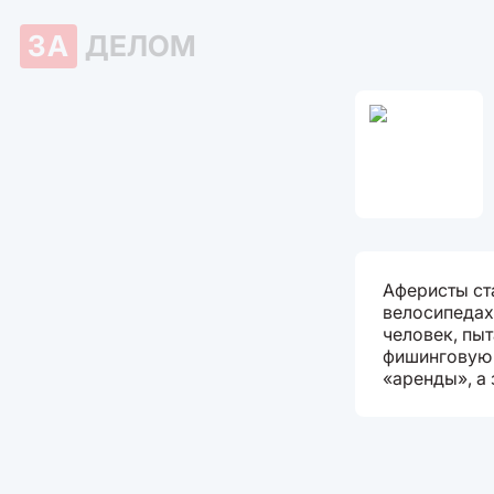
ЗА
ДЕЛОМ
Аферисты ст
велосипедах
человек, пы
фишинговую 
«аренды», а