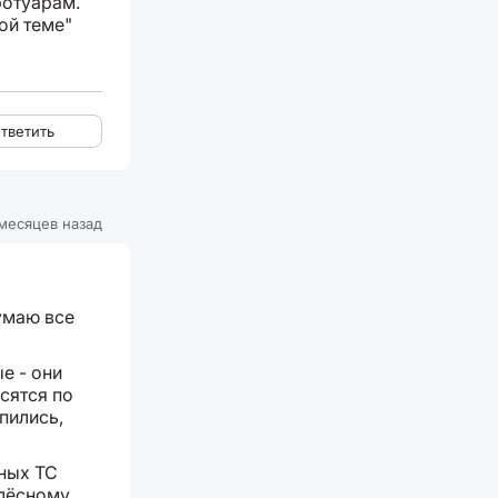
ротуарам.
той теме"
тветить
месяцев назад
умаю все
е - они
сятся по
пились,
чных ТС
олёсному