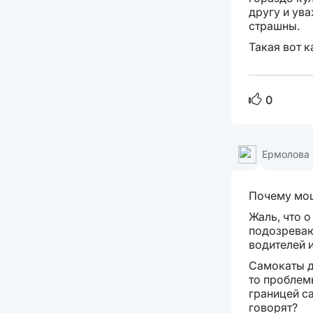
другу и ув
страшны.
Такая вот к
0
Ермолова 
Почему мош
Жаль, что о
подозреваю
водителей и
Самокаты д
то проблемы
границей с
говорят?