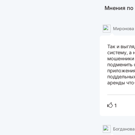
Мнения по
Миронова
Так и выгл
систему, а 
мошенники 
подменить 
приложения
поддельных
аренды что
1
Богданова