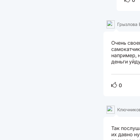
0
Грызлова 
Очень свое
самокатчик
например, н
деньги уйду
0
Ключнико
Так послуша
их давно н