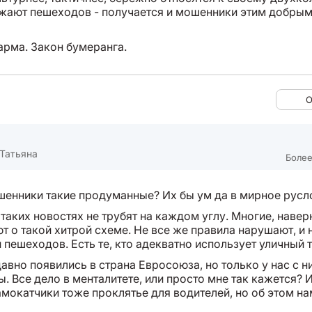
ажают пешеходов - получается и мошенники этим добры
арма. Закон бумеранга.
О
Татьяна
Более
енники такие продуманные? Их бы ум да в мирное русл
 таких новостях не трубят на каждом углу. Многие, наверн
т о такой хитрой схеме. Не все же правила нарушают, и
 пешеходов. Есть те, кто адекватно использует уличный 
авно появились в страна Евросоюза, но только у нас с н
. Все дело в менталитете, или просто мне так кажется? 
амокатчики тоже проклятье для водителей, но об этом на