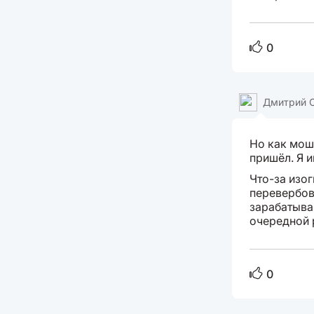
0
Дмитрий 
Но как мош
пришёл. Я 
Что-за изог
перевербова
зарабатыва
очередной 
0