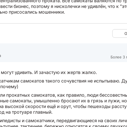
централизованного проката. Все самокаты валяются по т
вести бизнес, поэтому я нисколечки не удивлён, что к "э
ьно присосались мошенники.
О
а
Более 3 
могут удивить. И зачастую их жертв жалко.
окатчикам самокатов такого сочувствия не испытываю. Д
 почему)
ли прокатных самокатов, как правило, люди бессовестны
ные самокаты, умышленно бросают их в грязь и лужи, но
на высокой скорости ещё и орут, чтобы пешеходы рассту
од на тротуаре главный.
сипедисты и самокатчики, передвигающиеся на своих ли
льтурнее, тактичнее, бережно относятся к своему двухк