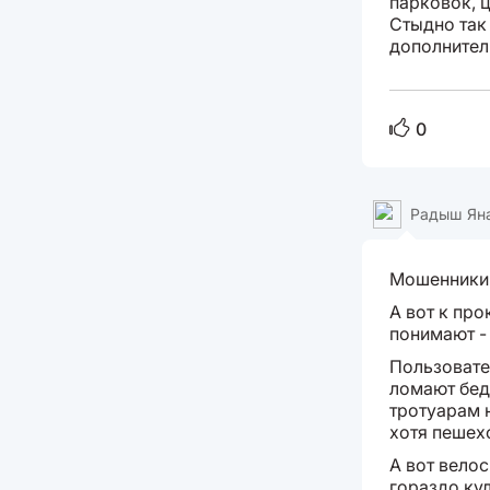
парковок, 
Стыдно так 
дополнител
0
Радыш Ян
Мошенники 
А вот к пр
понимают -
Пользовате
ломают бед
тротуарам 
хотя пешех
А вот вело
гораздо ку