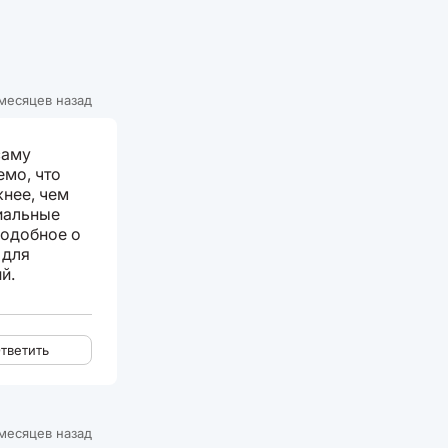
месяцев назад
саму
емо, что
жнее, чем
иальные
подобное о
 для
й.
тветить
месяцев назад