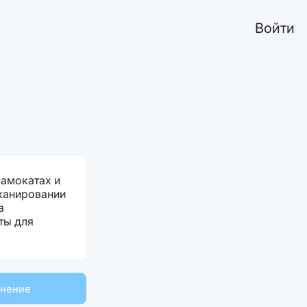
Войти
самокатах и
канировании
а
ты для
мнение