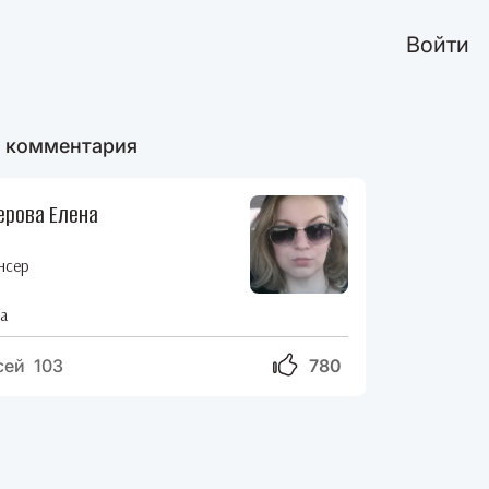
Войти
 комментария
ерова Елена
р
нсер
а
сей 103
780