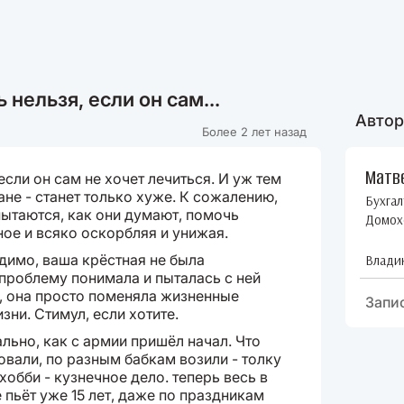
нельзя, если он сам...
Автор
Более 2 лет назад
Матв
сли он сам не хочет лечиться. И уж тем
ане - станет только хуже. К сожалению,
Бухгал
ытаются, как они думают, помочь
Домох
тное и всяко оскорбляя и унижая.
идимо, ваша крёстная не была
Влади
проблему понимала и пыталась с ней
е, она просто поменяла жизненные
Запи
зни. Стимул, если хотите.
ально, как с армии пришёл начал. Что
овали, по разным бабкам возили - толку
 хобби - кузнечное дело. теперь весь в
е пьёт уже 15 лет, даже по праздникам