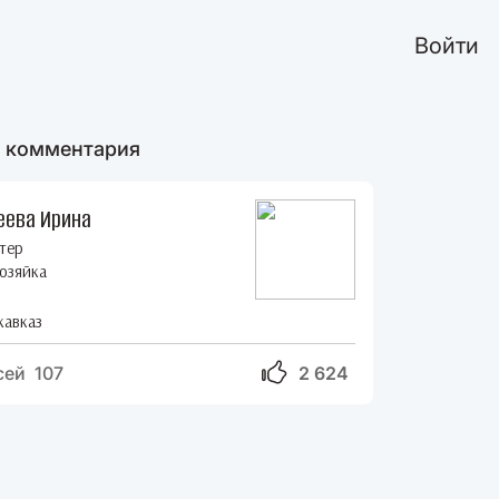
Войти
 комментария
еева Ирина
тер
озяйка
кавказ
сей 107
2 624