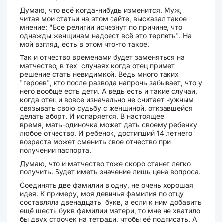
Думаю, что всё когда-нибудь изменится. Муж,
читая мои статьи на этом сайте, высказал такое
мнение: "Все религии исчезнут по причине, что
однажды женщинам надоест всё это терпеть". На
мой взгляд, есть в этом что-то такое.
Так и отчество временами будет заменяться на
матчество, в тех случаях когда отец примет
решение стать невидимкой. Ведь много таких
"героев", кто после развода напрочь забывает, что у
него вообще есть дети. А ведь есть и такие случаи,
когда отец и вовсе изначально не считает нужным
связывать свою судьбу с женщиной, откзавшейся
делать аборт. И испаряется. В настоящее
время, мать-одиночка может дать своему ребенку
любое отчество. И ребенок, достигший 14 летнего
возраста может сменить свое отчество при
получении паспорта.
Думаю, что и матчество тоже скоро станет легко
получить. Будет иметь значение лишь цена вопроса.
Соединять две фамилии в одну, не очень хорошая
идея. К примеру, моя девичья фамилия по отцу
составляла двенадцать букв, а если к ним добавить
ещё шесть букв фамилии матери, то мне не хватило
бы двух строчек на тетради, чтобы её подписать. А