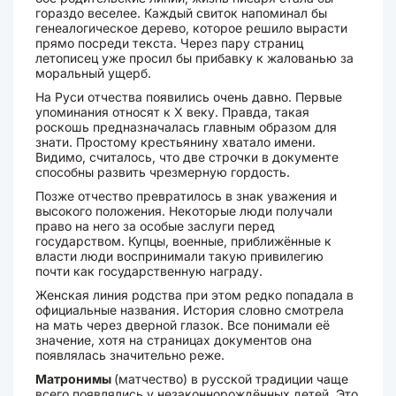
гораздо веселее. Каждый свиток напоминал бы
генеалогическое дерево, которое решило вырасти
прямо посреди текста. Через пару страниц
летописец уже просил бы прибавку к жалованью за
моральный ущерб.
На Руси отчества появились очень давно. Первые
упоминания относят к X веку. Правда, такая
роскошь предназначалась главным образом для
знати. Простому крестьянину хватало имени.
Видимо, считалось, что две строчки в документе
способны развить чрезмерную гордость.
Позже отчество превратилось в знак уважения и
высокого положения. Некоторые люди получали
право на него за особые заслуги перед
государством. Купцы, военные, приближённые к
власти люди воспринимали такую привилегию
почти как государственную награду.
Женская линия родства при этом редко попадала в
официальные названия. История словно смотрела
на мать через дверной глазок. Все понимали её
значение, хотя на страницах документов она
появлялась значительно реже.
Матронимы
(матчество) в русской традиции чаще
всего появлялись у незаконнорождённых детей. Это