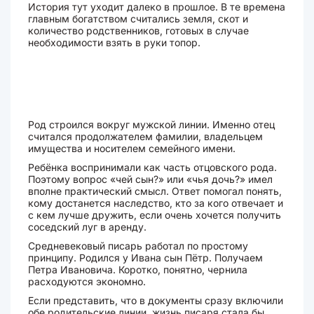
История тут уходит далеко в прошлое. В те времена
главным богатством считались земля, скот и
количество родственников, готовых в случае
необходимости взять в руки топор.
Род строился вокруг мужской линии. Именно отец
считался продолжателем фамилии, владельцем
имущества и носителем семейного имени.
Ребёнка воспринимали как часть отцовского рода.
Поэтому вопрос «чей сын?» или «чья дочь?» имел
вполне практический смысл. Ответ помогал понять,
кому достанется наследство, кто за кого отвечает и
с кем лучше дружить, если очень хочется получить
соседский луг в аренду.
Средневековый писарь работал по простому
принципу. Родился у Ивана сын Пётр. Получаем
Петра Ивановича. Коротко, понятно, чернила
расходуются экономно.
Если представить, что в документы сразу включили
обе родительские линии, жизнь писаря стала бы