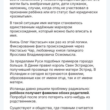
могли быть внебрачные дети, дети служанок,
наложниц, случаи, когда отец не участвовал в
признании ребёнка или его статус был юридически
«размытым».
В такой ситуации имя матери становилось
единственным надёжным маркером
происхождения, который можно было вписать в
имя.
Князь Олег Настасьич как раз из этой логики.
Фиксирование факта происхождения через
Настасью Чар, любовницу князя галицкого
Ярослава Владимировича Осмомысла.
За пределами Руси подобных примеров гораздо
больше. В Дании правил король Свен Эстридсен,
получивший прозвище по имени матери Эстрид. В
Исландии и сегодня встречаются фамилии,
образованные как от имени отца, так и от имени
матери.
Испанцы давно решили проблему радикально:
ребёнок получает фамилии обоих родителей
.
Попробуй после этого потерять кого-нибудь из
родственников.
Существуют и общества, где главным считается