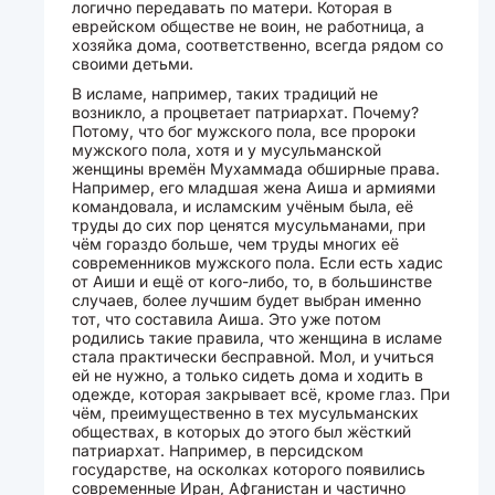
логично передавать по матери. Которая в
еврейском обществе не воин, не работница, а
хозяйка дома, соответственно, всегда рядом со
своими детьми.
В исламе, например, таких традиций не
возникло, а процветает патриархат. Почему?
Потому, что бог мужского пола, все пророки
мужского пола, хотя и у мусульманской
женщины времён Мухаммада обширные права.
Например, его младшая жена Аиша и армиями
командовала, и исламским учёным была, её
труды до сих пор ценятся мусульманами, при
чём гораздо больше, чем труды многих её
современников мужского пола. Если есть хадис
от Аиши и ещё от кого-либо, то, в большинстве
случаев, более лучшим будет выбран именно
тот, что составила Аиша. Это уже потом
родились такие правила, что женщина в исламе
стала практически бесправной. Мол, и учиться
ей не нужно, а только сидеть дома и ходить в
одежде, которая закрывает всё, кроме глаз. При
чём, преимущественно в тех мусульманских
обществах, в которых до этого был жёсткий
патриархат. Например, в персидском
государстве, на осколках которого появились
современные Иран, Афганистан и частично