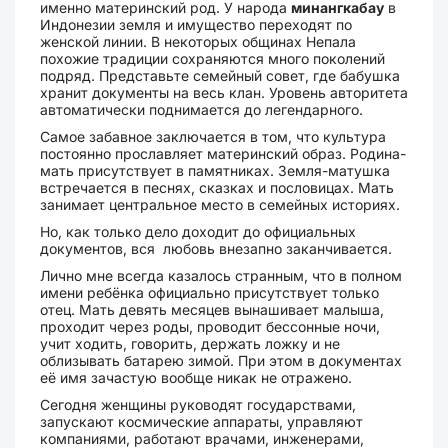
именно материнский род. У народа
минангкабау
в
Индонезии земля и имущество переходят по
женской линии. В некоторых общинах Непала
похожие традиции сохраняются много поколений
подряд. Представьте семейный совет, где бабушка
хранит документы на весь клан. Уровень авторитета
автоматически поднимается до легендарного.
Самое забавное заключается в том, что культура
постоянно прославляет материнский образ. Родина-
мать присутствует в памятниках. Земля-матушка
встречается в песнях, сказках и пословицах. Мать
занимает центральное место в семейных историях.
Но, как только дело доходит до официальных
документов, вся любовь внезапно заканчивается.
Лично мне всегда казалось странным, что в полном
имени ребёнка официально присутствует только
отец. Мать девять месяцев вынашивает малыша,
проходит через роды, проводит бессонные ночи,
учит ходить, говорить, держать ложку и не
облизывать батарею зимой. При этом в документах
её имя зачастую вообще никак не отражено.
Сегодня женщины руководят государствами,
запускают космические аппараты, управляют
компаниями, работают врачами, инженерами,