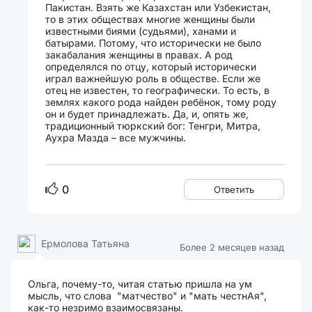
Пакистан. Взять же Казахстан или Узбекистан,
то в этих обществах многие женщины были
известными биями (судьями), ханами и
батырами. Потому, что исторически не было
закабалания женщины в правах. А род
определялся по отцу, который исторически
играл важнейшую роль в обществе. Если же
отец не известен, то географически. То есть, в
землях какого рода найден ребёнок, тому роду
он и будет принадлежать. Да, и, опять же,
традиционный тюркский бог: Тенгри, Митра,
Аухра Мазда – все мужчины.
0
Ответить
Ермолова Татьяна
Более 2 месяцев назад
Ольга, почему-то, читая статью пришла на ум
мысль, что слова "матчество" и "мать честнАя",
как-то незримо взаимосвязаны.