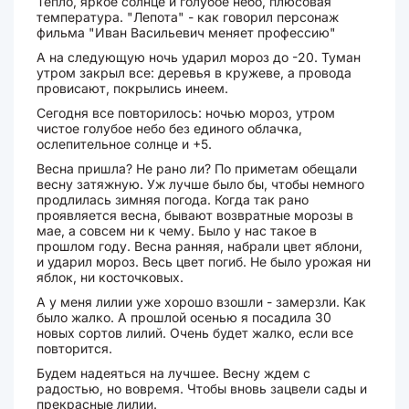
Тепло, яркое солнце и голубое небо, плюсовая
температура. "Лепота" - как говорил персонаж
фильма "Иван Васильевич меняет профессию"
А на следующую ночь ударил мороз до -20. Туман
утром закрыл все: деревья в кружеве, а провода
провисают, покрылись инеем.
Сегодня все повторилось: ночью мороз, утром
чистое голубое небо без единого облачка,
ослепительное солнце и +5.
Весна пришла? Не рано ли? По приметам обещали
весну затяжную. Уж лучше было бы, чтобы немного
продлилась зимняя погода. Когда так рано
проявляется весна, бывают возвратные морозы в
мае, а совсем ни к чему. Было у нас такое в
прошлом году. Весна ранняя, набрали цвет яблони,
и ударил мороз. Весь цвет погиб. Не было урожая ни
яблок, ни косточковых.
А у меня лилии уже хорошо взошли - замерзли. Как
было жалко. А прошлой осенью я посадила 30
новых сортов лилий. Очень будет жалко, если все
повторится.
Будем надеяться на лучшее. Весну ждем с
радостью, но вовремя. Чтобы вновь зацвели сады и
прекрасные лилии.