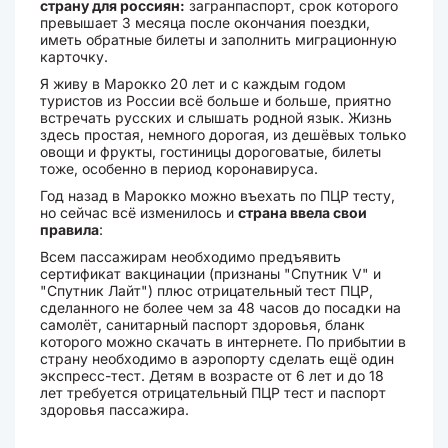
страну для россиян:
загранпаспорт, срок которого
превышает 3 месяца после окончания поездки,
иметь обратные билеты и заполнить миграционную
карточку.
Я живу в Марокко 20 лет и с каждым годом
туристов из России всё больше и больше, приятно
встречать русских и слышать родной язык. Жизнь
здесь простая, немного дорогая, из дешёвых только
овощи и фрукты, гостиницы дороговатые, билеты
тоже, особенно в период коронавируса.
Год назад в Марокко можно въехать по ПЦР тесту,
но сейчас всё изменилось и
страна ввела свои
правила
:
Всем пассажирам необходимо предъявить
сертификат вакцинации (признаны "Спутник V" и
"Спутник Лайт") плюс отрицательный тест ПЦР,
сделанного не более чем за 48 часов до посадки на
самолёт, санитарный паспорт здоровья, бланк
которого можно скачать в интернете. По прибытии в
страну необходимо в аэропорту сделать ещё один
экспресс-тест. Детям в возрасте от 6 лет и до 18
лет требуется отрицательный ПЦР тест и паспорт
здоровья пассажира.