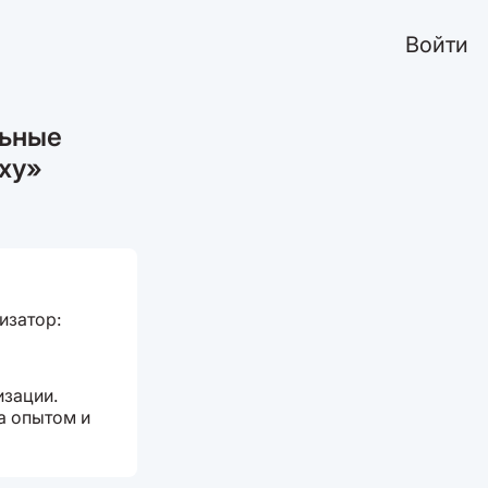
Войти
льные
ху»
низатор:
изации.
а опытом и