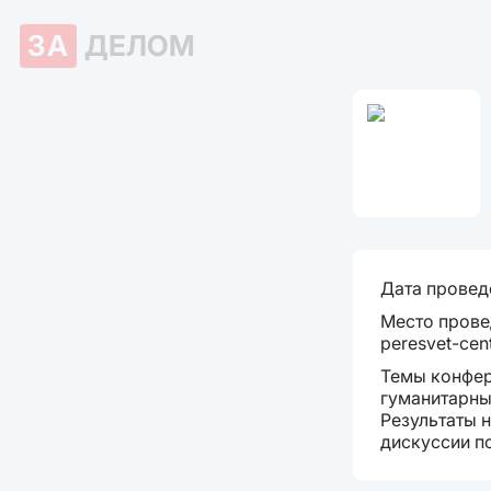
ЗА
ДЕЛОМ
Дата провед
Место провед
peresvet-cent
Темы конфер
гуманитарны
Результаты 
дискуссии п