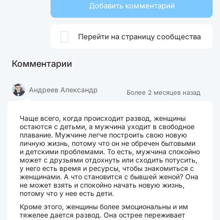
Добавить комментарий

Перейти на страницу сообщества
Комментарии
Андреев Александр
Более 2 месяцев назад
Чаще всего, когда происходит развод, женщины
остаются с детьми, а мужчина уходит в свободное
плавание. Мужчине легче построить свою новую
личную жизнь, потому что он не обречен бытовыми
и детскими проблемами. То есть, мужчина спокойно
может с друзьями отдохнуть или сходить потусить,
у него есть время и ресурсы, чтобы знакомиться с
женщинами. А что становится с бывшей женой? Она
не может взять и спокойно начать новую жизнь,
потому что у нее есть дети.
Кроме этого, женщины более эмоциональны и им
тяжелее дается развод. Она острее переживает