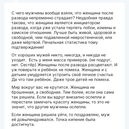
С чего мужчины вообще взяли, что женщина после
развода непременно страдает? Неудобная правда
такова, что женщина является инициатором
развода, когда уже устала терпеть побои, измены и
хамское отношение. Лучше быть живой, здоровой и
свободной, чем подавленной невростеничкой, или
даже мёртвой. Печальная статистика тому
подтверждение!
От хороших мужей никто, никогда, и никуда не
уходит. Есть у меня масса примеров. (не подруг,
нет. Сестёр) Женщины после развода расцветают. И
уж поверьте и ребёнок не помеха. Женщина и с
детьми умудряется устроить своё личное счастье.
Да что там ребёнок. Даже трое детей не помеха.
Мир вокруг вас не крутится. Женщина не
брошенная, а свободная. Тем более, если она сама
так решила. Если вы вдруг внезапно ослепли и
перестали замечать красоту женщины, то это не
значит, что другие мужчины ослепли.
Если женщина решила уйти, то поздравляю, муж
её довыпендривался. Точка кипения была
достигнута.