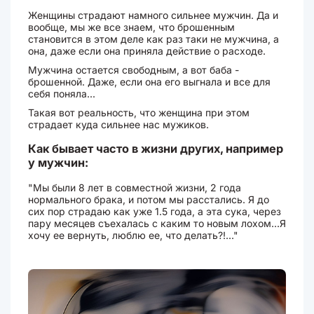
Женщины страдают намного сильнее мужчин. Да и
вообще, мы же все знаем, что брошенным
становится в этом деле как раз таки не мужчина, а
она, даже если она приняла действие о расходе.
Мужчина остается свободным, а вот баба -
брошенной. Даже, если она его выгнала и все для
себя поняла...
Такая вот реальность, что женщина при этом
страдает куда сильнее нас мужиков.
Как бывает часто в жизни других, например
у мужчин:
"Мы были 8 лет в совместной жизни, 2 года
нормального брака, и потом мы расстались. Я до
сих пор страдаю как уже 1.5 года, а эта сука, через
пару месяцев съехалась с каким то новым лохом...Я
хочу ее вернуть, люблю ее, что делать?!..."