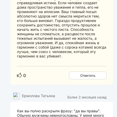
справедливая истина. Если человек создает
дома пространство уважения и тепла, его не
променяют на иллюзии. Ваш главный посыл
абсолютно здоров нет смысла мериться тем,
кто больше виноват. Гораздо продуктивнее
сохранить достоинство, отпустить прошлое и
начать жить с чистого листа. Способность
женщины не сломаться, а расцвести после
тяжелых испытаний вызывает не жалость, а
огромное уважение. И да, спокойная жизнь в
гармонии с собой (даже с сорока котами) всегда
лучше, чем союз с человеком, который эту
гармонию в вас убивает.
0
Ответить
Ермолова Татьяна
Более 2 месяцев назад
Как вы полно раскрыли фразу: "да вы правы".
Обычно мужчины немногословны. У меня много