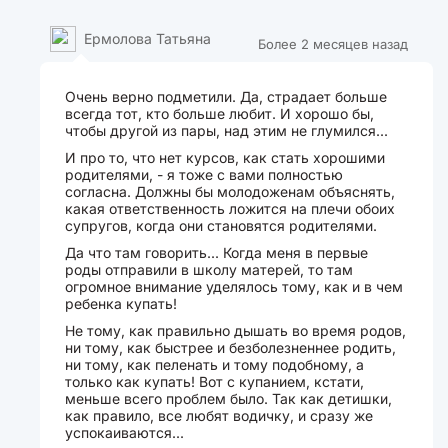
Ермолова Татьяна
Более 2 месяцев назад
Очень верно подметили. Да, страдает больше
всегда тот, кто больше любит. И хорошо бы,
чтобы другой из пары, над этим не глумился...
И про то, что нет курсов, как стать хорошими
родителями, - я тоже с вами полностью
согласна. Должны бы молодоженам объяснять,
какая ответственность ложится на плечи обоих
супругов, когда они становятся родителями.
Да что там говорить... Когда меня в первые
роды отправили в школу матерей, то там
огромное внимание уделялось тому, как и в чем
ребенка купать!
Не тому, как правильно дышать во время родов,
ни тому, как быстрее и безболезненнее родить,
ни тому, как пеленать и тому подобному, а
только как купать! Вот с купанием, кстати,
меньше всего проблем было. Так как детишки,
как правило, все любят водичку, и сразу же
успокаиваются...