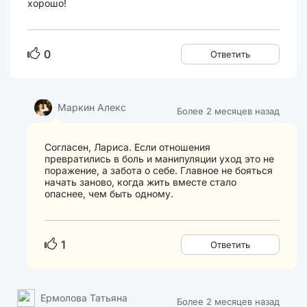
хорошо!
0
Ответить
Маркин Алекс
Более 2 месяцев назад
Согласен, Лариса. Если отношения
превратились в боль и манипуляции уход это не
поражение, а забота о себе. Главное не бояться
начать заново, когда жить вместе стало
опаснее, чем быть одному.
1
Ответить
Ермолова Татьяна
Более 2 месяцев назад