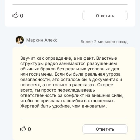
0
Ответить
Маркин Алекс
Более 2 месяцев назад
Звучит как оправдание, а не факт. Властные
структуры редко занимаются разрушением
обычных браков без реальных уголовных дел
или госизмены. Если бы была реальная угроза
безопасности, это осталось бы в документах и
новостях, а не только в рассказах. Скорее
всего, ты просто перекладываешь
ответственность за конфликт на внешние силы,
чтобы не признавать ошибки в отношениях.
Жертвой быть удобнее, чем виноватым.
0
Ответить