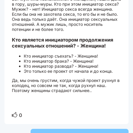
в гору, шуры-муры. Кто при этом инициатор секса?
Мужик? - нет! Инициатор секса всегда женщина.
Если бы она не захотела секса, то его бы и не было.
Она ведь только даёт. Она инициатор сексуальных
отношений. А мужик лишь, просто носитель
потенции и не более того.
Кто является инициатором продолжения
сексуальных отношений? - Женщина!
Кто инициатор съехать? - Женщина!
Кто инициатор брака? - Женщина!
Кто инициатор развода? - Женщина!
Это только ее проект от начала и до конца.
Да, мы очень грустим, когда чужой проект рухнул в
колодец, но совсем не так, когда рухнул наш.
Поэтому женщины страдают сильнее..
0