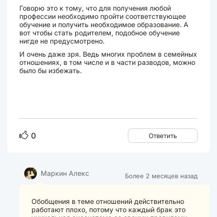
Говорю это к тому, что для получения любой
профессии необходимо пройти соответствующее
обучение и получить необходимое образование. А
вот чтобы стать родителем, подобное обучение
нигде не предусмотрено.
И очень даже зря. Ведь многих проблем в семейных
отношениях, в том числе и в части разводов, можно
было бы избежать.
0
Ответить
Маркин Алекс
Более 2 месяцев назад
Обобщения в теме отношений действительно
работают плохо, потому что каждый брак это