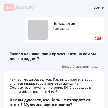
ЗА
ДЕЛОМ
Войти
Психология
Психология
+ 206
Развод как «женский проект»: кто на самом
деле страдает?
Более 2 месяцев назад
Так, вот люди развелись. Как вы думаете, в 90%
случаев инициатором является женщина.
Согласитесь, грустная история. 80% разводов в
нашем обществе - это 4 из 5.
Как вы думаете, кто больше страдает от
этого? Мужчина или женщина?