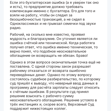
Если это бухгалтерская ошибка (а я уверен так оно
и есть), то предприятие должно требовать
компенсации именно с бухгалтера. Его для того и
взяли на работу, чтобы он следил за
безошибочностью транзакций, а не сидел в
Одноклассниках и не грымзал семечки под звуки
радио.
Рабочий, на сколько мне известно, проявил
мудрость и благоразумие. Он уточнил является ли
ошибка счётной или технической. Когда работяга
получил ответ, что ошибка именно техническая, то
верно понял, что подобное неосновательное
обогащение он возвращать не обязан. Браво!
Однако в этом вопросе окончательная точка ещё не
поставлена. С одной стороны закон разрешает
рабочему отказаться от возврата ошибочно
переведённых денег. Однако по этому вопросу
состоялось судебное разбирательство, по которому
суд пришёл к выводу, что неверный ввод данных в
программу для расчёта зарплаты следует относить
к счётным ошибкам. В результате суд принял
решение взыскать с рабочего сумму
неосновательного обогащение. Решение устояло в
трёх инстанциях и, скорее всего, Верховный Суд
поддержит нижестоящих коллег.