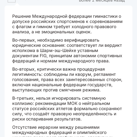
Более 2 месяцев назад
Решение Международной федерации гимнастики о
допуске российских спортсменов к соревнованиям
с флагом и гимном требует холодного правового
анализа, а не эмоциональных оценок.
Во-первых, необходимо верифицировать
юридические основания: соответствует ли вердикт
исполкома в Шарм-эш-Шейхе уставным
документам FIG, принципам автономии спортивных
федераций и нормам международного права.
Во-вторых, критически важна процедурная
легитимность: соблюдены ли кворум, регламент
голосования, права всех заинтересованных сторон,
включая национальные федерации государств,
выступающих против смягчения режима.
В-третьих, нельзя игнорировать системную
коллизию: рекомендации МОК о нейтральном
статусе российских атлетов формально сохраняют
силу, что создаёт правовую неопределённость и
риски оспаривания результатов.
Отсутствие иерархии между решениями
международных федераций и олимпийского