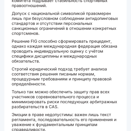
комитета подрывает стабильность спортивных
правоотношений.
Допуск с национальной символикой правомерен
лишь при безусловном соблюдении антидопинговых
стандартов и отсутствии персональных
санкционных ограничений в отношении конкретных
спортсменов.
Решение FIG способно сформировать прецедент,
однако каждая международная федерация обязана
проводить индивидуальную оценку с учётом
специфики дисциплины и международных
обязательств.
Строгий юридический подход требует анализа
соответствия решения писаным нормам,
процедурным требованиям и принципу правовой
определённости.
Только так можно обеспечить защиту прав всех
участников соревновательного процесса и
минимизировать риски последующих арбитражных
разбирательств в CAS.
Эмоции в праве недопустимы: важен лишь текст
регламента, последовательность его применения и
уважение к фундаментальным принципам
справедливости.