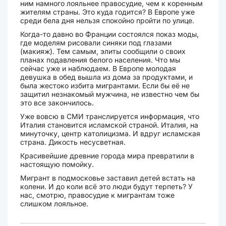
ним намного лояльнее правосудие, чем к коренным
жителям страны. Это куда годится? В Европе уже
среди бела дня нельзя спокойно пройти по улице.
Когда-то давно во Франции состоялся показ моды,
где моделям рисовали синяки под глазами
(макияж). Тем самым, элиты сообщили о своих
планах подавления белого населения. Что мы
сейчас уже и наблюдаем. В Европе молодая
девушка в обед вышла из дома за продуктами, и
была жестоко избита мигрантами. Если бы её не
защитил незнакомый мужчина, не известно чем бы
это все закончилось.
Уже вовсю в СМИ транслируется информация, что
Италия становится исламской страной. Италия, на
минуточку, центр католицизма. И вдруг исламская
страна. Дикость несусветная.
Красивейшие древние города мира превратили в
настоящую помойку.
Мигрант в подмосковье заставил детей встать на
колени. И до коли всё это люди будут терпеть? У
нас, смотрю, правосудие к мигрантам тоже
слишком лояльное.