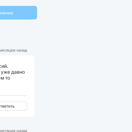
мнение
месяцев назад
сий.
 уже давно
ом то
тветить
месяцев назад