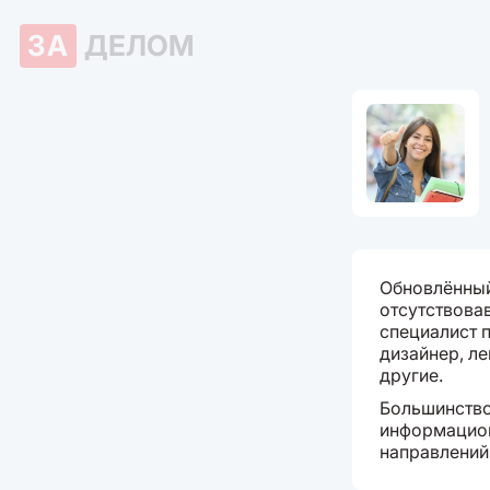
ЗА
ДЕЛОМ
Обновлённый
отсутствова
специалист 
дизайнер, ле
другие.
Большинство
информацион
направлений