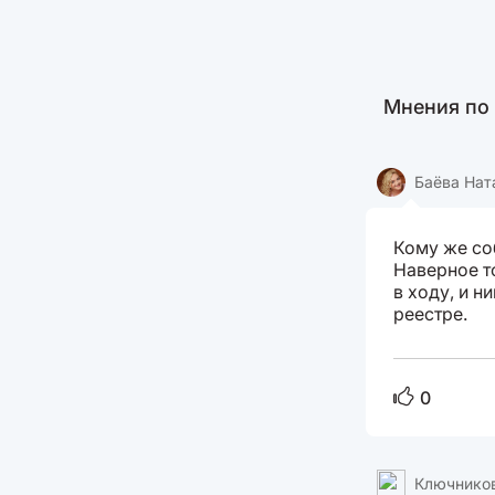
Мнения по
Баёва На
Кому же со
Наверное т
в ходу, и н
реестре.
0
Ключнико