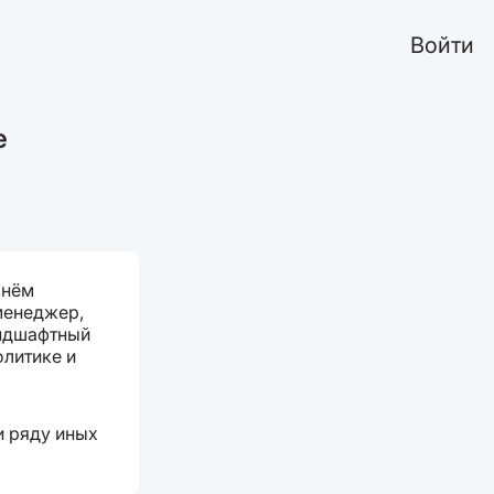
Войти
е
 нём
менеджер,
андшафтный
олитике и
и ряду иных