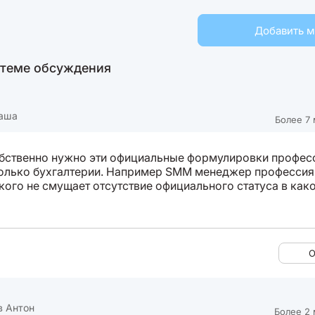
Добавить 
 теме обсуждения
таша
Более 7 
бственно нужно эти официальные формулировки профес
олько бухгалтерии. Например SMM менеджер профессия
икого не смущает отсутствие официального статуса в как
О
в Антон
Более 2 