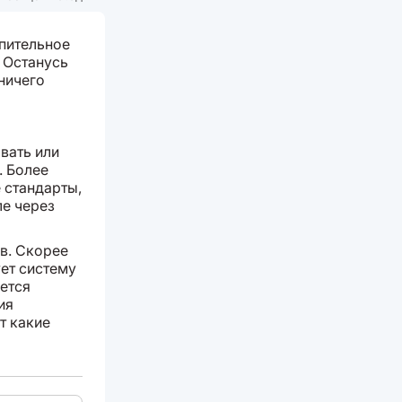
упительное
. Останусь
ничего
вать или
. Более
 стандарты,
ле через
ов. Скорее
ует систему
ается
ия
т какие