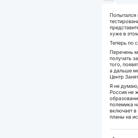
Попытался 
тестирован
представит
хуже в это
Теперь по 
Перечень м
получать з
того, появ
а дальше м
Центр Заня
Я не думаю
Россия не 
образовани
полемика на
включает в 
планы на ис