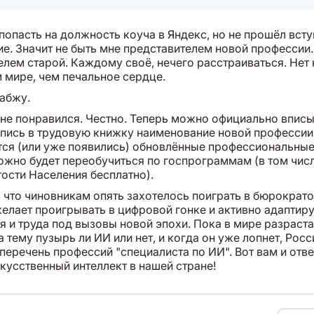
попасть на должность коуча в Яндекс, но не прошёл вст
ие. Значит не быть мне представителем новой профессии
елем старой. Каждому своё, нечего расстраиваться. Нет 
м мире, чем печальное сердце.
сабжу.
не понравился. Честно. Теперь можно официально вписы
апись в трудовую книжку наименование новой профессии
ятся (или уже появились) обновлённые профессиональные
ожно будет переобучиться по госпрограммам (в том чис
тости Населения бесплатно).
, что чиновникам опять захотелось поиграть в бюрократ
желает проигрывать в цифровой гонке и активно адаптир
я и труда под вызовы новой эпохи. Пока в мире разраст
 тему пузырь ли ИИ или нет, и когда он уже лопнет, Росс
перечень профессий "специалиста по ИИ". Вот вам и отве
кусственный интеллект в нашей стране!