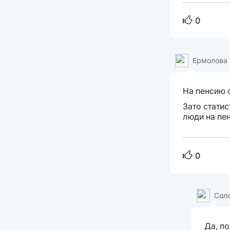
0
Ермолова 
На пенсию 
Зато статис
люди на пен
0
Сол
Да, п