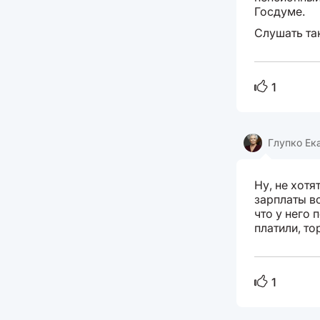
Госдуме.
Слушать та
1
Глупко Ек
Ну, не хотя
зарплаты вс
что у него 
платили, то
1