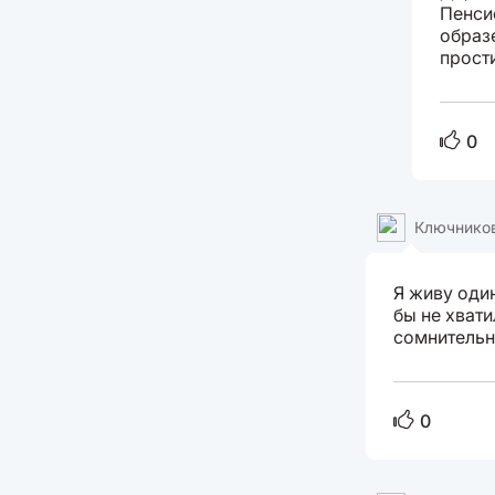
Пенси
образ
прости
0
Ключнико
Я живу оди
бы не хвати
сомнительн
0