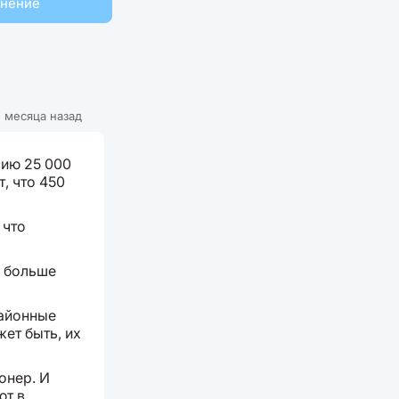
мнение
 месяца назад
сию 25 000
, что 450
 что
м больше
районные
жет быть, их
онер. И
ют в