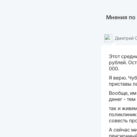
Мнения по
Дмитрий 
Этот средн
рублей. Ос
000.
Я верю. Чу
приставы л
Вообще, им 
денег - те
так и живе
поликлиники
совесть про
А сейчас м
пенсионный 