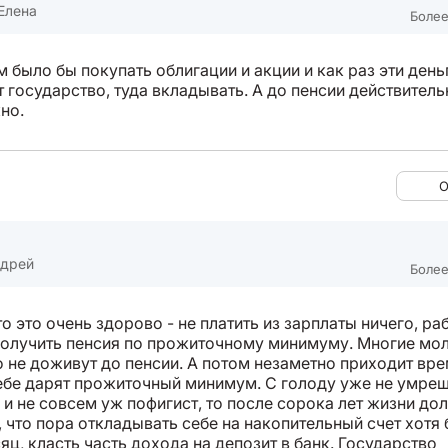
Елена
Более
 было бы покупать облигации и акции и как раз эти день
т государство, туда вкладывать. А до пенсии действитель
жно.
О
ндрей
Более
то это очень здорово - не платить из зарплаты ничего, ра
 получить пенсия по прожиточному минимуму. Многие мо
о не доживут до пенсии. А потом незаметно приходит вре
тебе дарят прожиточный минимум. С голоду уже не умреш
 и не совсем уж пофигист, то после сорока лет жизни до
 что пора откладывать себе на накопительный счет хотя 
яц, класть часть дохода на депозит в банк. Государство