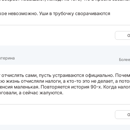
кое невозможно. Уши в трубочку сворачиваются
О
атерина
Более
т отчислять сами, пусть устраиваются официально. Поче
ю жизнь отчисляли налоги, а кто-то это не делает, а пот
пенсия маленькая. Повторяется история 90-х. Когда нало
рговали, а сейчас жалуются.
О