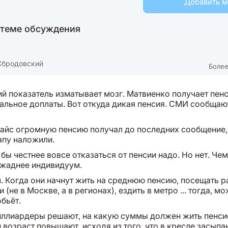
Добавить 
 теме обсуждения
Сбродовский
Более
ий показатель изматывает мозг. Матвиенко получает пен
тальное доплаты. Вот откуда дикая пенсия. СМИ сообщают
байс огромную пенсию получал до последних сообщение,
апу наложили.
бы честнее вовсе отказаться от пенсии надо. Но нет. Че
м жаднее индивидуум.
м. Когда они начнут жить на среднюю пенсию, посещать 
 (не в Москве, а в регионах), ездить в метро ... тогда, мо
бьёт.
иллиардеры решают, на какую суммы должен жить пенси
возраст повышают, исходя из того, что в кресле засыпа