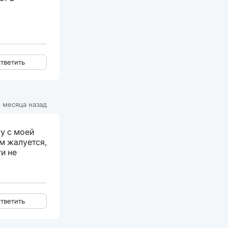
тветить
 месяца назад
му с моей
ом жалуется,
ги не
тветить