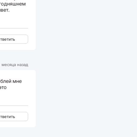
егодняшнем
вет.
тветить
 месяца назад
ублей мне
это
тветить