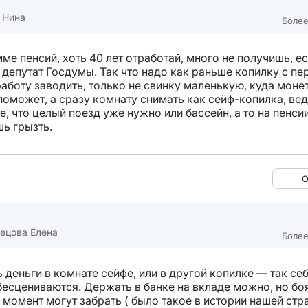
 Нина
Более
ме пенсий, хоть 40 лет отработай, много не получишь, ес
 депутат Госдумы. Так что надо как раньше копилку с пе
аботу заводить, только не свинку маленькую, куда монет
поможет, а сразу комнату снимать как сейф-копилка, ве
е, что целый поезд уже нужно или бассейн, а то на пенси
шь грызть.
О
ецова Елена
Более
 деньги в комнате сейфе, или в другой копилке — так себ
бесцениваются. Держать в банке на вкладе можно, но бо
момент могут забрать ( было такое в истории нашей стра