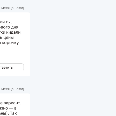
 месяца назад
ли ты,
рвого дня
ки кидали,
дь цены
и корочку
тветить
 месяца назад
е вариант.
язно — в
ны). Так