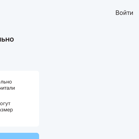
Войти
льно
ольно
читали
огут
азмер