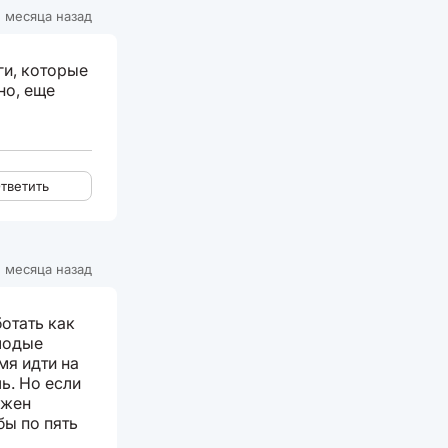
 месяца назад
ги, которые
но, еще
тветить
 месяца назад
ботать как
лодые
мя идти на
ь. Но если
лжен
бы по пять