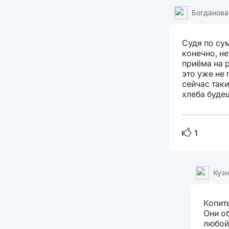
Богданова
Судя по сум
конечно, не
приёма на р
это уже не 
сейчас таки
хлеба буде
1
Кузн
Копить
Они о
любой 