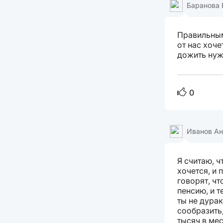
Баранова 
Правильным
от нас хоче
дожить ну
0
Иванов А
Я считаю, ч
хочется, и
говорят, чт
пенсию, и 
ты не дурак
сообразить,
тысяч в мес