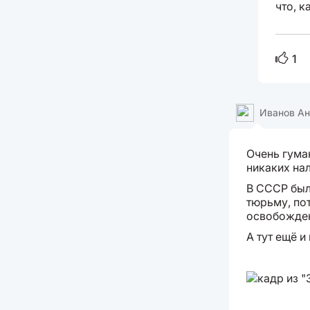
что, 
1
Иванов А
Очень гуман
никаких нал
В СССР был
тюрьму, по
освобожден
А тут ещё и