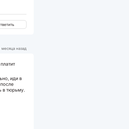
тветить
 месяца назад
 платит
ьно, иди в
 после
ь в тюрьму.