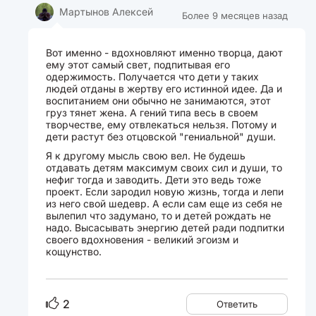
Мартынов Алексей
Более 9 месяцев назад
Вот именно - вдохновляют именно творца, дают
ему этот самый свет, подпитывая его
одержимость. Получается что дети у таких
людей отданы в жертву его истинной идее. Да и
воспитанием они обычно не занимаются, этот
груз тянет жена. А гений типа весь в своем
творчестве, ему отвлекаться нельзя. Потому и
дети растут без отцовской "гениальной" души.
Я к другому мысль свою вел. Не будешь
отдавать детям максимум своих сил и души, то
нефиг тогда и заводить. Дети это ведь тоже
проект. Если зародил новую жизнь, тогда и лепи
из него свой шедевр. А если сам еще из себя не
вылепил что задумано, то и детей рождать не
надо. Высасывать энергию детей ради подпитки
своего вдохновения - великий эгоизм и
кощунство.
2
Ответить