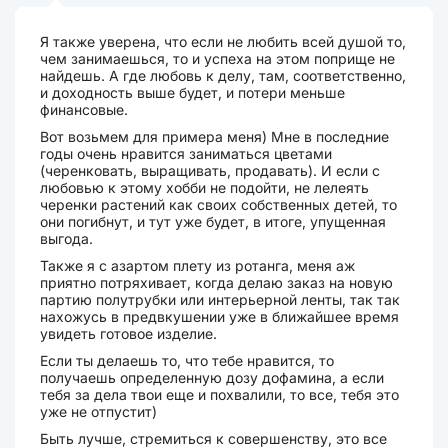
Я также уверена, что если не любить всей душой то,
чем занимаешься, то и успеха на этом поприще не
найдешь. А где любовь к делу, там, соответственно,
и доходность выше будет, и потери меньше
финансовые.
Вот возьмем для примера меня) Мне в последние
годы очень нравится заниматься цветами
(черенковать, выращивать, продавать). И если с
любовью к этому хобби не подойти, не лелеять
черенки растений как своих собственных детей, то
они погибнут, и тут уже будет, в итоге, упущенная
выгода.
Также я с азартом плету из ротанга, меня аж
приятно потряхивает, когда делаю заказ на новую
партию полутрубки или интерьерной ленты, так так
нахожусь в предвкушении уже в ближайшее время
увидеть готовое изделие.
Если ты делаешь то, что тебе нравится, то
получаешь определенную дозу дофамина, а если
тебя за дела твои еще и похвалили, то все, тебя это
уже не отпустит)
Быть лучше, стремиться к совершенству, это все