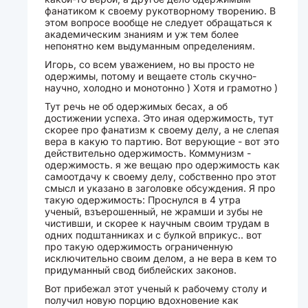
фанатиком к своему рукотворному творению. В
этом вопросе вообще не следует обращаться к
академическим знаниям и уж тем более
непонятно кем выдуманным определениям.
Игорь, со всем уважением, но вы просто не
одержимы, потому и вещаете столь скучно-
научно, холодно и монотонно ) Хотя и грамотно )
Тут речь не об одержимых бесах, а об
достижении успеха. Это иная одержимость, тут
скорее про фанатизм к своему делу, а не слепая
вера в какую то партию. Вот верующие - вот это
действительно одержимость. Коммунизм -
одержимость. я же вещаю про одержимость как
самоотдачу к своему делу, собственно про этот
смысл и указано в заголовке обсуждения. Я про
такую одержимость: Проснулся в 4 утра
ученый, взъерошенный, не жрамши и зубы не
чистивши, и скорее к научным своим трудам в
одних подштанниках и с булкой вприкус.. вот
про такую одержимость ограниченную
исключительно своим делом, а не вера в кем то
придуманный свод библейских законов.
Вот прибежал этот ученый к рабочему столу и
получил новую порцию вдохновение как