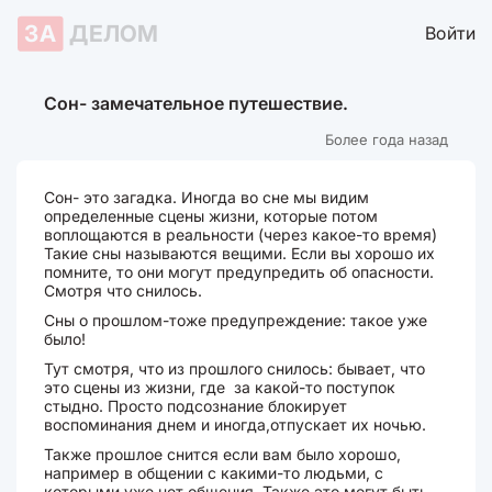
ЗА
ДЕЛОМ
Войти
Сон- замечательное путешествие.
Более года назад
Сон- это загадка. Иногда во сне мы видим
определенные сцены жизни, которые потом
воплощаются в реальности (через какое-то время)
Такие сны называются вещими. Если вы хорошо их
помните, то они могут предупредить об опасности.
Смотря что снилось.
Сны о прошлом-тоже предупреждение: такое уже
было!
Тут смотря, что из прошлого снилось: бывает, что
это сцены из жизни, где за какой-то поступок
стыдно. Просто подсознание блокирует
воспоминания днем и иногда,отпускает их ночью.
Также прошлое снится если вам было хорошо,
например в общении с какими-то людьми, с
которыми уже нет общения. Также это могут быть