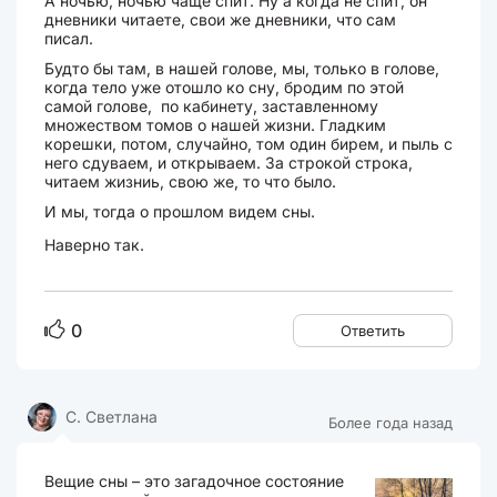
А ночью, ночью чаще спит. Ну а когда не спит, он
дневники читаете, свои же дневники, что сам
писал.
Будто бы там, в нашей голове, мы, только в голове,
когда тело уже отошло ко сну, бродим по этой
самой голове, по кабинету, заставленному
множеством томов о нашей жизни. Гладким
корешки, потом, случайно, том один бирем, и пыль с
него сдуваем, и открываем. За строкой строка,
читаем жизниь, свою же, то что было.
И мы, тогда о прошлом видем сны.
Наверно так.
0
Ответить
С. Светлана
Более года назад
Вещие сны – это загадочное состояние