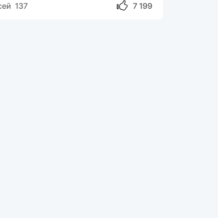
сей 137
7 199