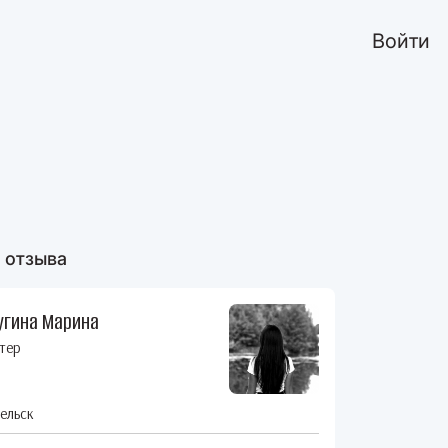
Войти
 отзыва
угина Марина
тер
ельск