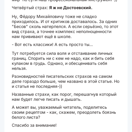
Четвёртый страх:
Я ж не Достоевский.
Ну, Фёдору Михайловичу тоже не сладко
приходилось. И от критиков доставалось. За одних
"Бесов" сколь натерпелся. А если серьёзно, то этот
вид страха, а точнее комплекс неполноценности
нам прививают ещё в школе.
- Вот есть классики! А есть просто ты...
Тут потребуется сила воля и отстаивание личных
границ. Спорить ни с кем не надо, как и бить себя
кулаком в грудь. Однако, и обесценивать себя
нельзя.
Разновидностей писательских страхов на самом
деле гораздо больше, чем названо в этой статье. Но
и статья не последняя-))
Названные страхи, как порог, перешагнув который
нам будет легче писать и дышать.
А может вы, уважаемый читатель, поделитесь
своим рецептом - как, скажем, преодолеть боязнь
белого листа?
Спасибо за внимание!