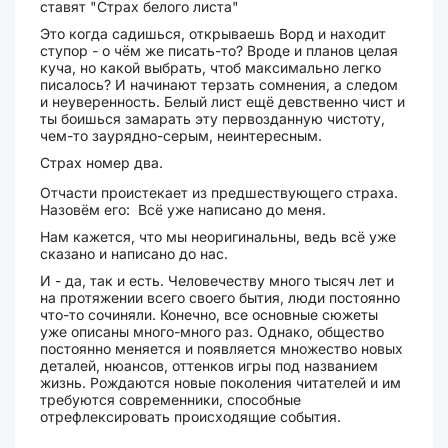
ставят "Страх белого листа"
Это когда садишься, открываешь Ворд и находит
ступор - о чём же писать-то? Вроде и планов целая
куча, но какой выбрать, чтоб максимально легко
писалось? И начинают терзать сомнения, а следом
и неуверенность. Белый лист ещё девственно чист и
ты боишься замарать эту первозданную чистоту,
чем-то заурядно-серым, неинтересным.
Страх номер два.
Отчасти проистекает из предшествующего страха.
Назовём его: Всё уже написано до меня.
Нам кажется, что мы неоригинальны, ведь всё уже
сказано и написано до нас.
И - да, так и есть. Человечеству много тысяч лет и
на протяжении всего своего бытия, люди постоянно
что-то сочиняли. Конечно, все основные сюжеты
уже описаны много-много раз. Однако, общество
постоянно меняется и появляется множество новых
деталей, нюансов, оттенков игры под названием
жизнь. Рождаются новые поколения читателей и им
требуются современники, способные
отрефлексировать происходящие события.