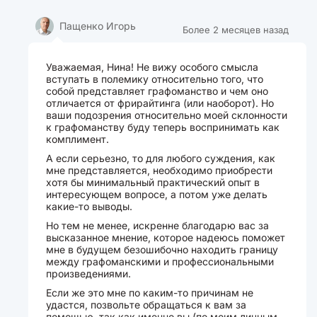
Пащенко Игорь
Более 2 месяцев назад
Уважаемая, Нина! Не вижу особого смысла
вступать в полемику относительно того, что
собой представляет графоманство и чем оно
отличается от фрирайтинга (или наоборот). Но
ваши подозрения относительно моей склонности
к графоманству буду теперь воспринимать как
комплимент.
А если серьезно, то для любого суждения, как
мне представляется, необходимо приобрести
хотя бы минимальный практический опыт в
интересующем вопросе, а потом уже делать
какие-то выводы.
Но тем не менее, искренне благодарю вас за
высказанное мнение, которое надеюсь поможет
мне в будущем безошибочно находить границу
между графоманскими и профессиональными
произведениями.
Если же это мне по каким-то причинам не
удастся, позвольте обращаться к вам за
помощью, так как именно вы (по моим личным