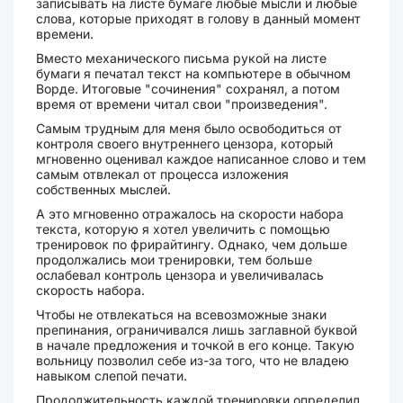
записывать на листе бумаге любые мысли и любые
слова, которые приходят в голову в данный момент
времени.
Вместо механического письма рукой на листе
бумаги я печатал текст на компьютере в обычном
Ворде. Итоговые "сочинения" сохранял, а потом
время от времени читал свои "произведения".
Самым трудным для меня было освободиться от
контроля своего внутреннего цензора, который
мгновенно оценивал каждое написанное слово и тем
самым отвлекал от процесса изложения
собственных мыслей.
А это мгновенно отражалось на скорости набора
текста, которую я хотел увеличить с помощью
тренировок по фрирайтингу. Однако, чем дольше
продолжались мои тренировки, тем больше
ослабевал контроль цензора и увеличивалась
скорость набора.
Чтобы не отвлекаться на всевозможные знаки
препинания, ограничивался лишь заглавной буквой
в начале предложения и точкой в его конце. Такую
вольницу позволил себе из-за того, что не владею
навыком слепой печати.
Продолжительность каждой тренировки определил