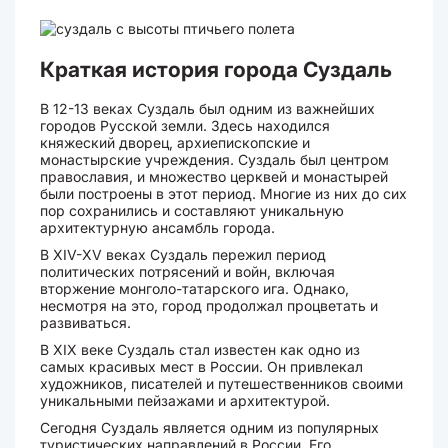
Краткая история города Суздаль
В 12-13 веках Суздаль был одним из важнейших
городов Русской земли. Здесь находился
княжеский дворец, архиепископские и
монастырские учреждения. Суздаль был центром
православия, и множество церквей и монастырей
были построены в этот период. Многие из них до сих
пор сохранились и составляют уникальную
архитектурную ансамбль города.
В XIV-XV веках Суздаль пережил период
политических потрясений и войн, включая
вторжение монголо-татарского ига. Однако,
несмотря на это, город продолжал процветать и
развиваться.
В XIX веке Суздаль стал известен как одно из
самых красивых мест в России. Он привлекал
художников, писателей и путешественников своими
уникальными пейзажами и архитектурой.
Сегодня Суздаль является одним из популярных
туристических направлений в России. Его