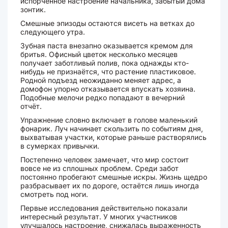
испорченное настроение начальника, забытый дома
зонтик.
Смешные эпизоды остаются висеть на ветках до
следующего утра.
Зубная паста внезапно оказывается кремом для
бритья. Офисный цветок несколько месяцев
получает заботливый полив, пока однажды кто-
нибудь не признаётся, что растение пластиковое.
Родной подъезд неожиданно меняет адрес, а
домофон упорно отказывается впускать хозяина.
Подобные мелочи редко попадают в вечерний
отчёт.
Упражнение словно включает в голове маленький
фонарик. Луч начинает скользить по событиям дня,
выхватывая участки, которые раньше растворялись
в сумерках привычки.
Постепенно человек замечает, что мир состоит
вовсе не из сплошных проблем. Среди забот
постоянно пробегают смешные искры. Жизнь щедро
разбрасывает их по дороге, остаётся лишь иногда
смотреть под ноги.
Первые исследования действительно показали
интересный результат. У многих участников
улучшалось настроение, снижалась выраженность