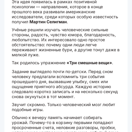
Эта идея появилась в рамках позитивной
психологии — направления, которое в конце
прошлого века развивали американские
исследователи, среди которых особую известность
получил
Мартин Селигман
.
Учёные решили изучать человеческие сильные
стороны, радость, чувство юмора, благодарность,
любопытство. Их интересовало одно простое
обстоятельство: почему одни люди легче
переживают жизненные бури, а другие тонут даже в
мелкой луже.
Так родилось упражнение
«Три смешные вещи»
.
Задание выглядело почти по-детски. Перед сном
человеку предлагали вспомнить три события
прошедшего дня, вызвавшие улыбку, смех или
ощущение приятного абсурда. Каждую историю
следовало коротко записать и на несколько секунд
снова окунуться в тот момент.
Звучит скромно. Только человеческий мозг любит
подобные игры.
Обычно к вечеру память начинает собирать
урожай. Почему-то в корзину первыми попадают
просроченные счета, неловкие разговоры, пробки,