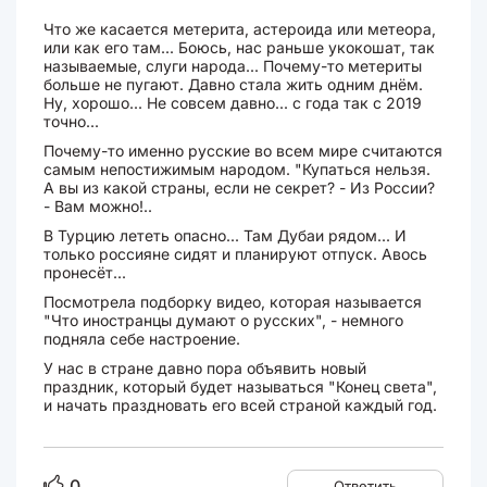
Что же касается метерита, астероида или метеора,
или как его там... Боюсь, нас раньше укокошат, так
называемые, слуги народа... Почему-то метериты
больше не пугают. Давно стала жить одним днём.
Ну, хорошо... Не совсем давно... с года так с 2019
точно...
Почему-то именно русские во всем мире считаются
самым непостижимым народом. "Купаться нельзя.
А вы из какой страны, если не секрет? - Из России?
- Вам можно!..
В Турцию лететь опасно... Там Дубаи рядом... И
только россияне сидят и планируют отпуск. Авось
пронесёт...
Посмотрела подборку видео, которая называется
"Что иностранцы думают о русских", - немного
подняла себе настроение.
У нас в стране давно пора объявить новый
праздник, который будет называться "Конец света",
и начать праздновать его всей страной каждый год.
0
Ответить