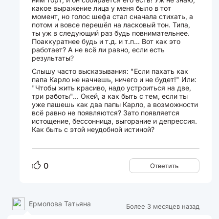
какое выражение лица у меня было в тот
момент, но голос шефа стал сначала стихать, а
потом и вовсе перешёл на ласковый тон. Типа,
ты уж в следующий раз будь повнимательнее.
Поаккуратнее будь и т.д. и т.п... Вот как это
работает? А не всё ли равно, если есть
результаты?
Слышу часто высказывания: "Если пахать как
папа Карло не начнешь, ничего и не будет!" Или:
"Чтобы жить красиво, надо устроиться на две,
три работы"... Окей, а как быть с тем, если ты
уже пашешь как два папы Карло, а возможности
всё равно не появляются? Зато появляется
истощение, бессонница, выгорание и депрессия.
Как быть с этой неудобной истиной?
0
Ответить
Ермолова Татьяна
Более 3 месяцев назад