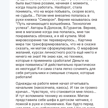
была выстлана розами, начиная с момента,
когда пошла работать. Наоборот, стала
понимать, что на море побывать, скорее всего,
не судьба... Потом мне внезапно попалась в
руки книжка "Симорон". Вернее называлась она
"Путь начинающего волшебника. Технология
успеха". Авторы В.Долохов, В.Гурангов. Вернее,
мне в магазине когда она попалась, мне так
понравилась обложка, и я её купила. Моё
мировоззрение так перевернулось... Картина
мира так трансформировалась, что не в сказке
сказать, ни матом сформулировать. О марафоне
желаний, курсах личностного роста ещё никто и
ничего не знал! Не знаю как, но техники,
которые я применила сработали! Деньги на
море появились! И действительно практически
из неоткуда! Я и сама стала легко сочинять для
себя ритуальчики и смешные стишки, которые
работали!
Однажды на работе меня начал отчитывать
начальник (накосячила, каюсь). И так он громко
кричал... Чувствую, что становится мне плохо...
И тут вспомнила технику из книжки. Мигом
представила себе шефа в детском чепчике, с
ложкой в руке и слюнявчике. Как будто перед
ним торт, и он собирается его есть! Уж не знаю,