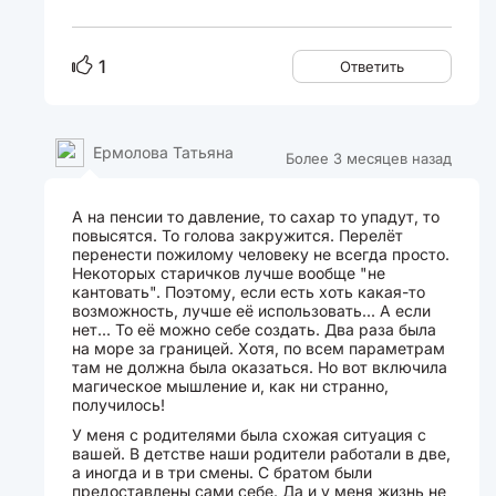
1
Ответить
Ермолова Татьяна
Более 3 месяцев назад
А на пенсии то давление, то сахар то упадут, то
повысятся. То голова закружится. Перелёт
перенести пожилому человеку не всегда просто.
Некоторых старичков лучше вообще "не
кантовать". Поэтому, если есть хоть какая-то
возможность, лучше её использовать... А если
нет... То её можно себе создать. Два раза была
на море за границей. Хотя, по всем параметрам
там не должна была оказаться. Но вот включила
магическое мышление и, как ни странно,
получилось!
У меня с родителями была схожая ситуация с
вашей. В детстве наши родители работали в две,
а иногда и в три смены. С братом были
предоставлены сами себе. Да и у меня жизнь не