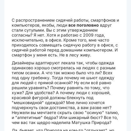
С распространением сидячей работы, смартфонов и
компьютеров, якобы, люди
все
поголовно
вдруг
стали сутулыми. Вы с этим утверждением
согласны? Я нет. Хотя и работаю с 2009 года,
исключительно, в офисе. Кроме того, мне часто
приходилось совмещать сидячую работу в офисе, с
сидячей работой перед домашним компьютером. И
смартфон у меня есть. Не в лесу живу.
Дизайнеры адаптируют лекала так, чтобы одежда
одинаково хорошо смотрелась на людях с разным
типом осанки. А что так можно было что ли? Всех
под одну гребенку. Тогда почему не шьют одежду
для людей с прямой осанкой? Ну если всё равно
решили уравнять? Почему равнять по тому, что
хуже? Для удобства? А почему люди с хорошей,
красивой фигурой должны блекнуть под
"мешковидной" одеждой? Мне лично хочется
подчеркнуть свои достоинства, а вам разве нет?
Неужели вы мечтаете скрыть свою "осиную" талию,
и "аппетитные" бедра? Или шикарный бюст? Все то,
чем вас так щедро наделила Матушка Природа?
Да, бывает, что Природа на ком-то "отдыхает", но