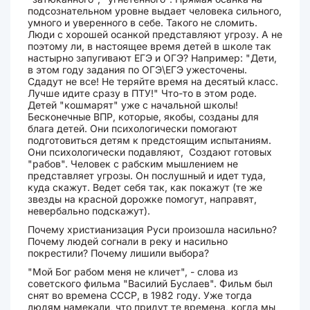
подсознательном уровне выдает человека сильного,
умного и уверенного в себе. Такого не сломить.
Люди с хорошей осанкой представляют угрозу. А не
поэтому ли, в настоящее время детей в школе так
настырно запугивают ЕГЭ и ОГЭ? Например: "Дети,
в этом году задания по ОГЭ\ЕГЭ ужесточены.
Сдадут не все! Не теряйте время на десятый класс.
Лучше идите сразу в ПТУ!" Что-то в этом роде.
Детей "кошмарят" уже с начальной школы!
Бесконечные ВПР, которые, якобы, созданы для
блага детей. Они психологически помогают
подготовиться детям к предстоящим испытаниям.
Они психологически подавляют, Создают готовых
"рабов". Человек с рабским мышлением не
представляет угрозы. Он послушный и идет туда,
куда скажут. Ведет себя так, как покажут (те же
звезды на красной дорожке помогут, направят,
невербально подскажут).
Почему христианизация Руси произошла насильно?
Почему людей согнали в реку и насильно
покрестили? Почему лишили выбора?
"Мой Бог рабом меня не кличет", - слова из
советского фильма "Василий Буслаев". Фильм был
снят во времена СССР, в 1982 году. Уже тогда
людям намекали, что придут те времена, когда мы