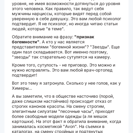
уровня, не имея возможности дотянуться до уровня
этого человека. Как правило, так ведут себя
мужчины нарциссы, которые видят перед собой
уверенную в себе девушку. Это вам любой психолог
подтвердит. Я не психолог, но иногда читаю статьи
людей, которые "в теме".
Обратите внимание на фразу:
"признак
богемности"
. А кто у нас является
представителями "богемной жизни"? "Звезды". Еще
один пазл складывается. Вот именно поэтому,
"звезды" так старательно сутулятся на камеру.
Кроме того, сутулость - не приговор. Это можно и
нужно исправлять. Это вам любой врач-ортопед
подтвердит!
Вот это тему я затронула. Сколько у нее голов, как у
Химеры...
А вы заметили, что в обществе насточиво (порой,
даже слишком настойчиво) происходит отказ от
строгих канонов красоты. На смену строгим,
элегантным силуэтам "песочные часы", приходят
более свободные модели одежды (а ля мешок
картошки). На этот факт я обратила внимание, когда
занималась косметикой "Avon". На съемки в
каталогах, на смену стройных и подтянутых