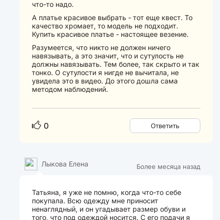
что-то надо.
А платье красивое выбрать - тот еще квест. То
качество хромает, то модель не подходит.
Купить красивое платье - настоящее везение.
Разумеется, что никто не должен ничего
навязывать, а это значит, что и сутулость не
должны навязывать. Тем более, так скрыто и так
тонко. О сутулости я нигде не вычитала, не
увидела это в видео. До этого дошла сама
методом наблюдений.
0
Ответить
Лыкова Елена
Более месяца назад
Татьяна, я уже не помню, когда что-то себе
покупала. Всю одежду мне приносит
ненаглядный, и он угадывает размер обуви и
того, что под одеждой носится. С его подачи я