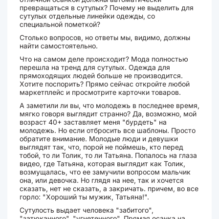
превращаться в сутулых? Почему не выделить для
сутулых отдельные линейки одежды, со
специальной пометкой?
Столько вопросов, но ответы мы, видимо, должны
найти самостоятельно.
Что на самом деле происходит? Мода полностью
перешла на тренд для сутулых. Одежда для
прямоходящих людей больше не производится.
Хотите поспорить? Прямо сейчас откройте любой
маркетплейс и просмотрите карточки товаров.
А заметили ли вы, что молодежь в последнее время,
мягко говоря выглядит странно? Да, возможно, мой
возраст 40+ заставляет меня "бурдеть" на
молодежь. Но если отбросить все шаблоны. Просто
обратите внимание. Молодые люди и девушки
выглядят так, что, порой не поймешь, кто перед
тобой, то ли Толик, то ли Татьяна. Попалось на глаза
видео, где Татьяна, которая выглядит как Толик,
возмущалась, что ее замучили вопросом мальчик
она, или девочка. Но глядя на нее, так и хочется
сказать, нет не сказать, а закричать. причем, во все
горло: "Хороший ты мужик, Татьяна!".
Сутулость выдает человека "забитого",
"затюканного", "угнетенного". Прямая осанка на