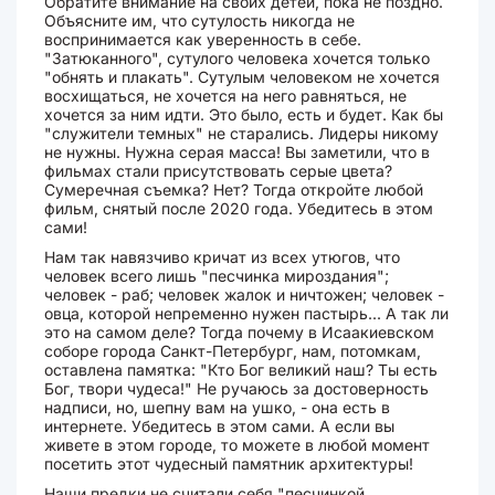
Обратите внимание на своих детей, пока не поздно.
Объясните им, что сутулость никогда не
воспринимается как уверенность в себе.
"Затюканного", сутулого человека хочется только
"обнять и плакать". Сутулым человеком не хочется
восхищаться, не хочется на него равняться, не
хочется за ним идти. Это было, есть и будет. Как бы
"служители темных" не старались. Лидеры никому
не нужны. Нужна серая масса! Вы заметили, что в
фильмах стали присутствовать серые цвета?
Сумеречная съемка? Нет? Тогда откройте любой
фильм, снятый после 2020 года. Убедитесь в этом
сами!
Нам так навязчиво кричат из всех утюгов, что
человек всего лишь "песчинка мироздания";
человек - раб; человек жалок и ничтожен; человек -
овца, которой непременно нужен пастырь... А так ли
это на самом деле? Тогда почему в Исаакиевском
соборе города Санкт-Петербург, нам, потомкам,
оставлена памятка: "Кто Бог великий наш? Ты есть
Бог, твори чудеса!" Не ручаюсь за достоверность
надписи, но, шепну вам на ушко, - она есть в
интернете. Убедитесь в этом сами. А если вы
живете в этом городе, то можете в любой момент
посетить этот чудесный памятник архитектуры!
Наши предки не считали себя "песчинкой