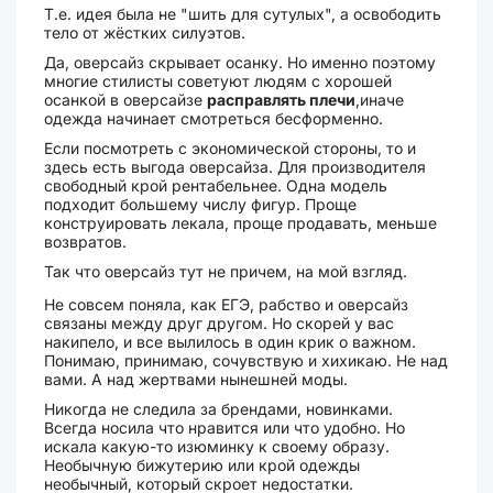
Т.е. идея была не "шить для сутулых", а освободить
тело от жёстких силуэтов.
Да, оверсайз скрывает осанку. Но именно поэтому
многие стилисты советуют людям с хорошей
осанкой в оверсайзе
расправлять плечи
,иначе
одежда начинает смотреться бесформенно.
Если посмотреть с экономической стороны, то и
здесь есть выгода оверсайза. Для производителя
свободный крой рентабельнее. Одна модель
подходит большему числу фигур. Проще
конструировать лекала, проще продавать, меньше
возвратов.
Так что оверсайз тут не причем, на мой взгляд.
Не совсем поняла, как ЕГЭ, рабство и оверсайз
связаны между друг другом. Но скорей у вас
накипело, и все вылилось в один крик о важном.
Понимаю, принимаю, сочувствую и хихикаю. Не над
вами. А над жертвами нынешней моды.
Никогда не следила за брендами, новинками.
Всегда носила что нравится или что удобно. Но
искала какую-то изюминку к своему образу.
Необычную бижутерию или крой одежды
необычный, который скроет недостатки.