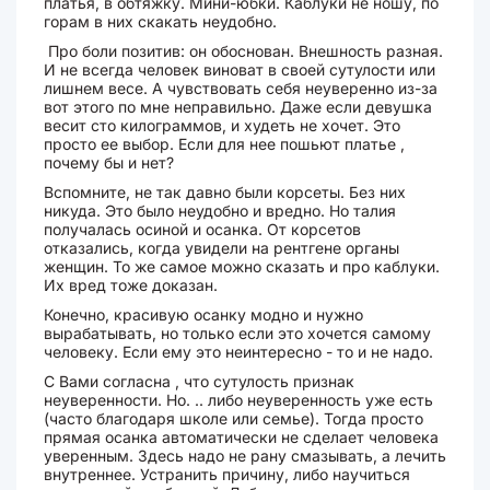
платья, в обтяжку. Мини-юбки. Каблуки не ношу, по
горам в них скакать неудобно.
Про боли позитив: он обоснован. Внешность разная.
И не всегда человек виноват в своей сутулости или
лишнем весе. А чувствовать себя неуверенно из-за
вот этого по мне неправильно. Даже если девушка
весит сто килограммов, и худеть не хочет. Это
просто ее выбор. Если для нее пошьют платье ,
почему бы и нет?
Вспомните, не так давно были корсеты. Без них
никуда. Это было неудобно и вредно. Но талия
получалась осиной и осанка. От корсетов
отказались, когда увидели на рентгене органы
женщин. То же самое можно сказать и про каблуки.
Их вред тоже доказан.
Конечно, красивую осанку модно и нужно
вырабатывать, но только если это хочется самому
человеку. Если ему это неинтересно - то и не надо.
С Вами согласна , что сутулость признак
неуверенности. Но. .. либо неуверенность уже есть
(часто благодаря школе или семье). Тогда просто
прямая осанка автоматически не сделает человека
уверенным. Здесь надо не рану смазывать, а лечить
внутреннее. Устранить причину, либо научиться