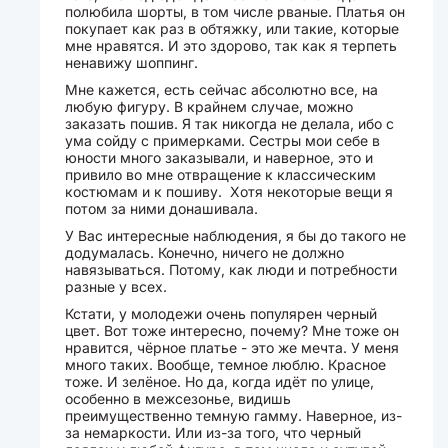
полюбила шорты, в том числе рваные. Платья он
покупает как раз в обтяжку, или такие, которые
мне нравятся. И это здорово, так как я терпеть
ненавижу шоппинг.
Мне кажется, есть сейчас абсолютно все, на
любую фигуру. В крайнем случае, можно
заказать пошив. Я так никогда не делала, ибо с
ума сойду с примерками. Сестры мои себе в
юности много заказывали, и наверное, это и
привило во мне отвращение к классическим
костюмам и к пошиву. Хотя некоторые вещи я
потом за ними донашивала.
У Вас интересные наблюдения, я бы до такого не
додумалась. Конечно, ничего не должно
навязываться. Потому, как люди и потребности
разные у всех.
Кстати, у молодежи очень популярен черный
цвет. Вот тоже интересно, почему? Мне тоже он
нравится, чёрное платье - это же мечта. У меня
много таких. Вообще, темное люблю. Красное
тоже. И зелёное. Но да, когда идёт по улице,
особенно в межсезонье, видишь
преимущественно темную гамму. Наверное, из-
за немаркости. Или из-за того, что черный