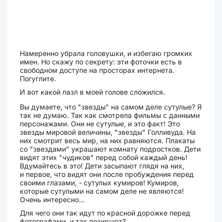
Намеренно убрала головушки, и избегаю громких
имен. Но скажу по секрету: эти фоточки есть в
свободном доступе на просторах интернета.
Погуглите.
И вот какой пазл в моей голове сложился.
Вы думаете, что "звезды" на самом деле сутулые? Я
так не думаю. Так как смотрела фильмы с данными
персонажами. Они не сутулые, и это факт! Это
звезды мировой величины, "звезды" Голливуда. На
них смотрит весь мир, на них равняются. Плакаты
со "звездами" украшают комнату подростков. Дети
видят этих "чудиков" перед собой каждый день!
Вдумайтесь в это! Дети засыпают глядя на них,
и первое, что видят они после пробуждения перед
своими глазами, - сутулых кумиров! Кумиров,
которые сутулыми на самом деле не являются!
Очень интересно...
Для чего они так идут по красной дорожке перед
фотографами, и так позируют?