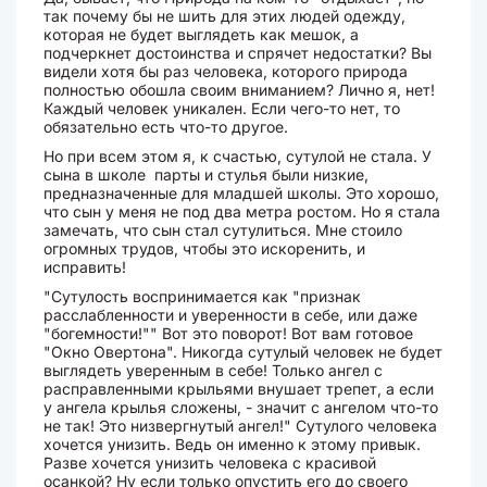
так почему бы не шить для этих людей одежду,
которая не будет выглядеть как мешок, а
подчеркнет достоинства и спрячет недостатки? Вы
видели хотя бы раз человека, которого природа
полностью обошла своим вниманием? Лично я, нет!
Каждый человек уникален. Если чего-то нет, то
обязательно есть что-то другое.
Но при всем этом я, к счастью, сутулой не стала. У
сына в школе парты и стулья были низкие,
предназначенные для младшей школы. Это хорошо,
что сын у меня не под два метра ростом. Но я стала
замечать, что сын стал сутулиться. Мне стоило
огромных трудов, чтобы это искоренить, и
исправить!
"Сутулость воспринимается как "признак
расслабленности и уверенности в себе, или даже
"богемности!"" Вот это поворот! Вот вам готовое
"Окно Овертона". Никогда сутулый человек не будет
выглядеть уверенным в себе! Только ангел с
расправленными крыльями внушает трепет, а если
у ангела крылья сложены, - значит с ангелом что-то
не так! Это низвергнутый ангел!" Сутулого человека
хочется унизить. Ведь он именно к этому привык.
Разве хочется унизить человека с красивой
осанкой? Ну если только опустить его до своего