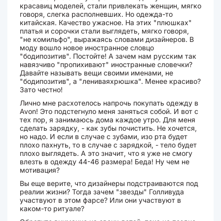
красавиц моделей, стали привлекать женщин, мягко
говоря, слегка располневших. Но одежда-то
китайская. Качество ужасное. На этих "плюшках"
платья и сорочки стали выглядеть, мягко говоря,
"не комильфо", выражаясь словами дизайнеров. В
моду вошло новое иностранное словцо
"бодипозитив". Постойте! А зачем нам русским так
навязчиво "пропихивают" иностранные словечки?
Давайте называть вещи своими именами, не
"бодипозитив", а "лениваяхрюшка". Менее красиво?
Зато честно!
Лично мне расхотелось напрочь покупать одежду в
Avon! Это подстегнуло меня заняться собой. И вот с
тех пор, я занимаюсь дома каждое утро. Для меня
сделать зарядку, - как зубы почистить. Не хочется,
но надо. И если в случае с зубами, изо рта будет
плохо пахнуть, то в случае с зарядкой, - тело будет
плохо выглядеть. А это значит, что я уже не смогу
влезть в одежду 44-46 размера! Беда! Ну чем не
мотивация?
Вы еще верите, что дизайнеры подстраиваются под
реалии жизни? Тогда зачем "звезды" Голливуда
участвуют в этом фарсе? Или они участвуют в
каком-то ритуале?