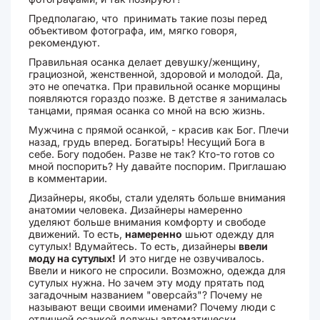
Предполагаю, что принимать такие позы перед
объективом фотографа, им, мягко говоря,
рекомендуют.
Правильная осанка делает девушку/женщину,
грациозной, женственной, здоровой и молодой. Да,
это не опечатка. При правильной осанке морщины
появляются гораздо позже. В детстве я занималась
танцами, прямая осанка со мной на всю жизнь.
Мужчина с прямой осанкой, - красив как Бог. Плечи
назад, грудь вперед. Богатырь! Несущий Бога в
себе. Богу подобен. Разве не так? Кто-то готов со
мной поспорить? Ну давайте поспорим. Приглашаю
в комментарии.
Дизайнеры, якобы, стали уделять больше внимания
анатомии человека. Дизайнеры намеренно
уделяют больше внимания комфорту и свободе
движений. То есть,
намеренно
шьют одежду для
сутулых! Вдумайтесь. То есть, дизайнеры
ввели
моду на сутулых!
И это нигде не озвучивалось.
Ввели и никого не спросили. Возможно, одежда для
сутулых нужна. Но зачем эту моду прятать под
загадочным названием "оверсайз"? Почему не
называют вещи своими именами? Почему люди с
отличной осанкой должны автоматически