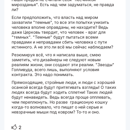
мирозданья". Есть над чем задуматься, не правда
ли?
Если предположить, что власть над миром
захватили "темные", то все эти попытки унизить
человека вполне оправданы, не находите? Ведь
даже Церковь твердит, что человек - враг для
"темных". "Темные" будут пытаться всеми
правдами и неправдами сбить человека с пути
истинного. А не это ли всё мы сейчас наблюдаем?
Резюмируя всё, что я написала выше, смею
заметить, что дизайнеры не следуют новым
реалиям жизни, они создают эти реалии. "Звезды"
Голливуда, всего лишь, выполняют условия
контракта. Это надо понимать.
Прямоходящие, стройные люди, и люди с хорошей
осанкой всегда будут притягивать взгляды! О таких
людях всегда будут ходить сплетни! Таких людей
будут ненавидеть. Ведь всегда проще опплевать,
чем переплюнуть. Но разве грациозную кошку
когда-то волновало, что пищат о ней серые и
невзрачные мыши под ковром? То-то и оно.
2