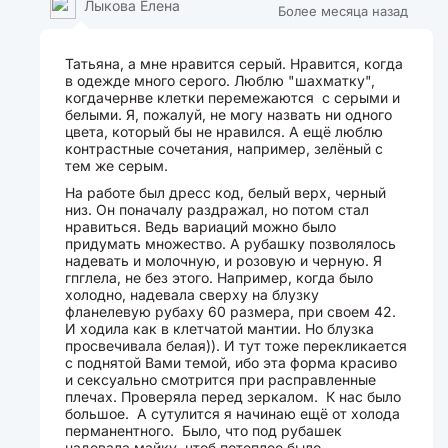
Лыкова Елена
Более месяца назад
Татьяна, а мне нравится серый. Нравится, когда
в одежде много серого. Люблю "шахматку",
когдачернве клетки перемежаются с серыми и
белыми. Я, пожалуй, не могу назвать ни одного
цвета, который бы не нравился. А ещё люблю
контрастные сочетания, например, зелёный с
тем же серым.
На работе был дресс код, белый верх, черный
низ. Он поначалу раздражал, но потом стал
нравиться. Ведь вариаций можно было
придумать множество. А рубашку позволялось
надевать и молочную, и розовую и черную. Я
гпглела, не без этого. Например, когда было
холодно, надевала сверху на блузку
фланелевую рубаху 60 размера, при своем 42.
И ходила как в клетчатой мантии. Но блузка
просвечивала белая)). И тут тоже перекликается
с поднятой Вами темой, ибо эта форма красиво
и сексуально смотрится при расправленные
плечах. Проверяла перед зеркалом. К нас было
большое. А сутулится я начинаю ещё от холода
перманентного. Было, что под рубашек
надевала майку, чтоб потеплее было.