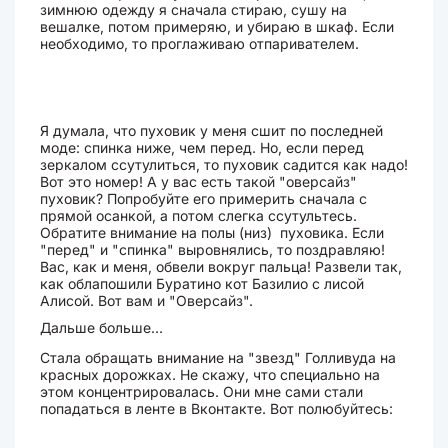
зимнюю одежду я сначала стираю, сушу на
вешалке, потом примеряю, и убираю в шкаф. Если
необходимо, то проглаживаю отпаривателем.
Я думала, что пуховик у меня сшит по последней
моде: спинка ниже, чем перед. Но, если перед
зеркалом ссутулиться, то пуховик садится как надо!
Вот это номер! А у вас есть такой "оверсайз"
пуховик? Попробуйте его примерить сначала с
прямой осанкой, а потом слегка ссутультесь.
Обратите внимание на полы (низ) пуховика. Если
"перед" и "спинка" выровнялись, то поздравляю!
Вас, как и меня, обвели вокруг пальца! Развели так,
как облапошили Буратино кот Базилио с лисой
Алисой. Вот вам и "Оверсайз".
Дальше больше...
Стала обращать внимание на "звезд" Голливуда на
красных дорожках. Не скажу, что специально на
этом концентрировалась. Они мне сами стали
попадаться в ленте в Вконтакте. Вот полюбуйтесь: