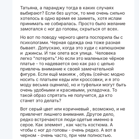
Татьяна, а паранджу тогда в каких случаях
выбирают? Если без шуток, то мне очень сильно
хотелось в одно время ее заиметь, хотя ислам
принимать не собиралась. Просто было желание
замотался с ног до головы, скрыться от всех.
Но вот по поводу черного цвета поспорила бы с
психологами. Черная одежда она тоже разная
бывает. Допускаю, когда это худи с капюшоном
и джинсы. И так олета вся улица. Человека
легко "потерять".Но если это маленькое чёрное
платье - то надевается оно как раз с целью
привлечь внимание к своей замечательной
фигуре. Если ещё макияж , обувь (сейчас модно
носить с платьем кеды или кроссовки, и я это
моду весьма оценила), но и туфельки могут быть
очень удобными и красивыми, укладочка. То
такой образ спрятать не получится, да кто
станет это делать?
Вот серый цвет или коричневый , возможно, и не
привлечет лишнего внимания. Другое дело,
редко встречаются люди одетые именно в
серое. Как элемент , как часть костюма. А
чтобы с ног до головы - очень редко. А вот в
черном - очень часто, при чем полностью.