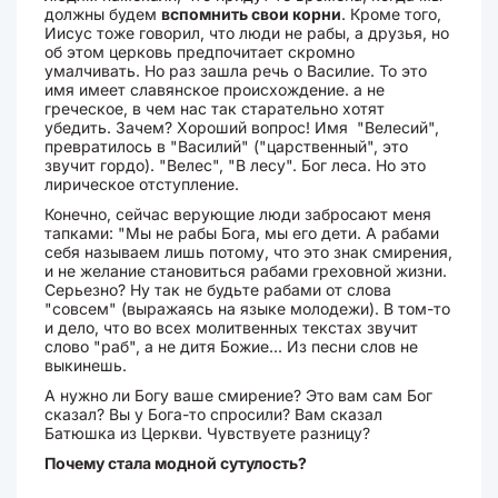
должны будем
вспомнить свои корни
. Кроме того,
Иисус тоже говорил, что люди не рабы, а друзья, но
об этом церковь предпочитает скромно
умалчивать. Но раз зашла речь о Василие. То это
имя имеет славянское происхождение. а не
греческое, в чем нас так старательно хотят
убедить. Зачем? Хороший вопрос! Имя "Велесий",
превратилось в "Василий" ("царственный", это
звучит гордо). "Велес", "В лесу". Бог леса. Но это
лирическое отступление.
Конечно, сейчас верующие люди забросают меня
тапками: "Мы не рабы Бога, мы его дети. А рабами
себя называем лишь потому, что это знак смирения,
и не желание становиться рабами греховной жизни.
Серьезно? Ну так не будьте рабами от слова
"совсем" (выражаясь на языке молодежи). В том-то
и дело, что во всех молитвенных текстах звучит
слово "раб", а не дитя Божие... Из песни слов не
выкинешь.
А нужно ли Богу ваше смирение? Это вам сам Бог
сказал? Вы у Бога-то спросили? Вам сказал
Батюшка из Церкви. Чувствуете разницу?
Почему стала модной сутулость?