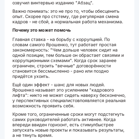
озвучил винтервью изданию "Абзац".
Важно понимать: это не про то, чтобы обесценить
опыт. Скорее про стстему, где регулярная смена
кадров - не сбой, а нормальная работа механизма.
Почему это может помочь
Главная ставка - на борьбу с коррупцией. По
словам самого Ярошенко, тут работает простая
закономерность: "Чем дольше человек сидит на
одной позиции, тем больше он обрастает связями и
коррупционными схемами". Когда срок заранее
ограничен, строить "вечные" договорённости
становится бессмысленно - рано или поздно
придётся ухоить.
Ещё один эффект - шанс для новых людей.
Ярошенко называет это усилением "кадрового
лифта": никто не может сидеть наверху бесконечно,
у перспективных специалистовпоявляется реальная
возможность проявить себя.
Кроме того, ограниченные сроки могут подстегнуть
самих руководителей работать активнее. Когда
впереди ввиден горизонт, есть стимулбыстрее
запускать новые проекты и показывать результаты,
а не тянуть время.