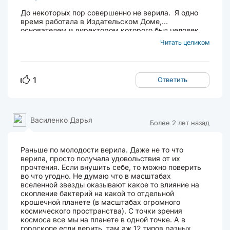
До некоторых пор совершенно не верила. Я одно
время работала в Издательском Доме,
основателем и директором которого был человек
амбициозный и яро верящий в свою деловую хватку
Читать целиком
и всеобъемлющий интеллект. В ИД
издавалось пара отраслевых журналов - наука,
техника...
1
Ответить
Василенко Дарья
Более 2 лет назад
Раньше по молодости верила. Даже не то что
верила, просто получала удовольствия от их
прочтения. Если внушить себе, то можно поверить
во что угодно. Не думаю что в масштабах
вселенной звезды оказывают какое то влияние на
скопление бактерий на какой то отдельной
крошечной планете (в масштабах огромного
космического пространства). С точки зрения
космоса все мы на планете в одной точке. А в
гороскопе если верить, там аж 12 типов разных