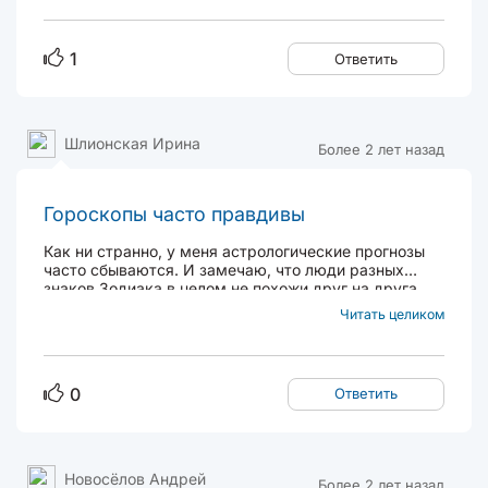
1
Ответить
Шлионская Ирина
Более 2 лет назад
Гороскопы часто правдивы
Как ни странно, у меня астрологические прогнозы
часто сбываются. И замечаю, что люди разных
знаков Зодиака в целом не похожи друг на друга.
Скорпионы, например, чаще всего агрессивные и
Читать целиком
взрывные, а Водолеи обладают глубиной и
утончённостью. У меня есть одна знакомая, она
родилась...
0
Ответить
Новосёлов Андрей
Более 2 лет назад