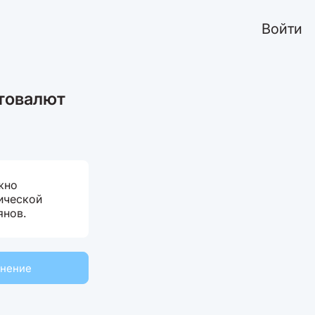
Войти
птовалют
ужно
ической
янов.
мнение