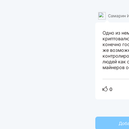
Самарин 
Одно из не
криптовалю
конечно го
же возможн
контролиро
людей как 
майнеров о
0
Доба