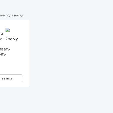
лее года назад
 и
а. К тому
овать
ить
тветить