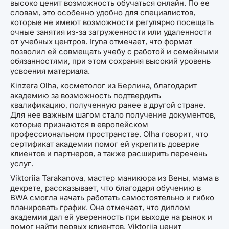
высоко ценит возможность обучаться онлайн. По ее
словам, это особенно удобно для специалистов,
которые не имеют возможности регулярно посещать
очные занятия из-за загруженности или удаленности
от учебных центров. Iryna отмечает, что формат
позволил ей совмещать учебу с работой и семейными
обязанностями, при этом сохраняя высокий уровень
усвоения материала.
Kinzera Olha, косметолог из Берлина, благодарит
академию за возможность подтвердить
квалификацию, полученную ранее в другой стране.
Для нее важным шагом стало получение документов,
которые признаются в европейском
профессиональном пространстве. Olha говорит, что
сертификат академии помог ей укрепить доверие
клиентов и партнеров, а также расширить перечень
услуг.
Viktoriia Tarakanova, мастер маникюра из Вены, мама в
декрете, рассказывает, что благодаря обучению в
BWA смогла начать работать самостоятельно и гибко
планировать график. Она отмечает, что диплом
академии дал ей уверенность при выходе на рынок и
помог найти первых клиентов. Viktoriia ценит