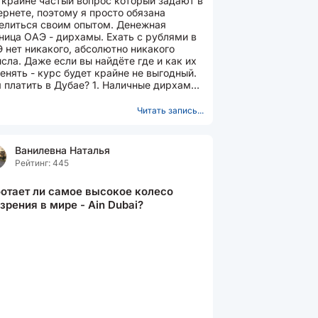
 крайне частый вопрос который задают в
ернете, поэтому я просто обязана
елиться своим опытом. Денежная
ница ОАЭ - дирхамы. Ехать с рублями в
 нет никакого, абсолютно никакого
сла. Даже если вы найдёте где и как их
енять - курс будет крайне не выгодный.
 платить в Дубае? 1. Наличные дирхамы.
Наличные доллары....
Читать запись...
Ванилевна Наталья
Рейтинг: 445
отает ли самое высокое колесо
зрения в мире - Ain Dubai?