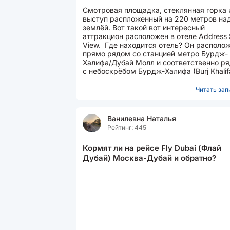
Смотровая площадка, стеклянная горка 
выступ распложенный на 220 метров на
землёй. Вот такой вот интересный
аттракцион расположен в отеле Address
View. Где находится отель? Он располо
прямо рядом со станцией метро Бурдж-
Халифа/Дубай Молл и соответственно р
с небоскрёбом Бурдж-Халифа (Burj Khalif
самым большим торговым центром...
Читать запи
Ванилевна Наталья
Рейтинг: 445
Кормят ли на рейсе Fly Dubai (Флай
Дубай) Москва-Дубай и обратно?