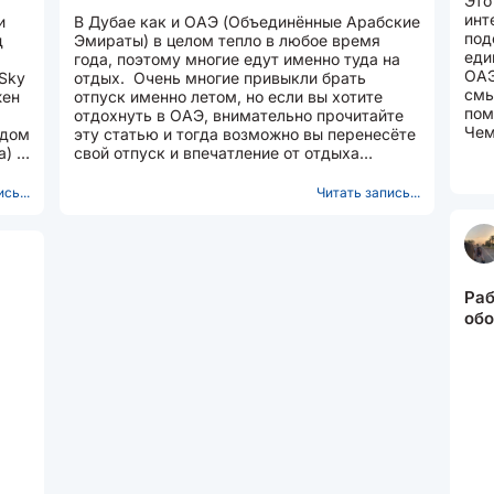
Это
инт
и
В Дубае как и ОАЭ (Объединённые Арабские
под
д
Эмираты) в целом тепло в любое время
еди
года, поэтому многие едут именно туда на
ОАЭ
 Sky
отдых. Очень многие привыкли брать
смы
жен
отпуск именно летом, но если вы хотите
пом
отдохнуть в ОАЭ, внимательно прочитайте
Чем
ядом
эту статью и тогда возможно вы перенесёте
2. 
a) и
свой отпуск и впечатление от отдыха
останется прекрасным....
сь...
Читать запись...
Раб
обо