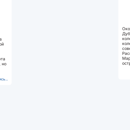
Око
Дуб
кол
в
кол
ой
сов
Рас
Мар
рта
ост
 но
дли
чере
сь...