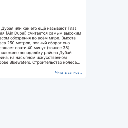
 Дубая или как его ещё называют Глаз
ая (Ain Dubai) считается самым высоким
есом обозрения во всём мире. Высота
еса 250 метров, полный оборот оно
ершает почти 40 минут (точнее 38).
положено неподалёку района Дубай
ина, на насыпном искусственном
рове Bluewaters. Строительство колеса
лось 6 лет с 2015 по 2021 год, но уже
з...
Читать запись...