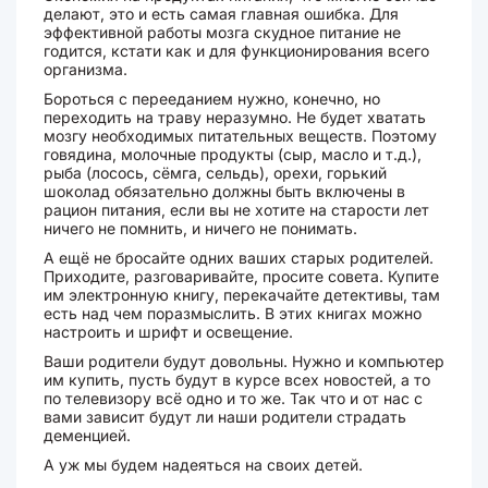
делают, это и есть самая главная ошибка. Для
эффективной работы мозга скудное питание не
годится, кстати как и для функционирования всего
организма.
Бороться с перееданием нужно, конечно, но
переходить на траву неразумно. Не будет хватать
мозгу необходимых питательных веществ. Поэтому
говядина, молочные продукты (сыр, масло и т.д.),
рыба (лосось, сёмга, сельдь), орехи, горький
шоколад обязательно должны быть включены в
рацион питания, если вы не хотите на старости лет
ничего не помнить, и ничего не понимать.
А ещё не бросайте одних ваших старых родителей.
Приходите, разговаривайте, просите совета. Купите
им электронную книгу, перекачайте детективы, там
есть над чем поразмыслить. В этих книгах можно
настроить и шрифт и освещение.
Ваши родители будут довольны. Нужно и компьютер
им купить, пусть будут в курсе всех новостей, а то
по телевизору всё одно и то же. Так что и от нас с
вами зависит будут ли наши родители страдать
деменцией.
А уж мы будем надеяться на своих детей.