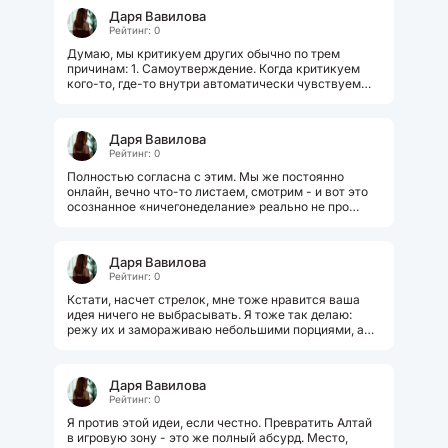
Даря Вавилова
Рейтинг: 0
Думаю, мы критикуем других обычно по трем
причинам: 1. Самоутверждение. Когда критикуем
кого-то, где-то внутри автоматически чувствуем
себя чуточку выше. Такой быстрый...
Даря Вавилова
Рейтинг: 0
Полностью согласна с этим. Мы же постоянно
онлайн, вечно что-то листаем, смотрим - и вот это
осознанное «ничегонеделание» реально не про
лень. Это больше про то,...
Даря Вавилова
Рейтинг: 0
Кстати, насчет стрелок, мне тоже нравится ваша
идея ничего не выбрасывать. Я тоже так делаю:
режу их и замораживаю небольшими порциями, а
потом кидаю в рагу или супы. Запах...
Даря Вавилова
Рейтинг: 0
Я против этой идеи, если честно. Превратить Алтай
в игровую зону - это же полный абсурд. Место,