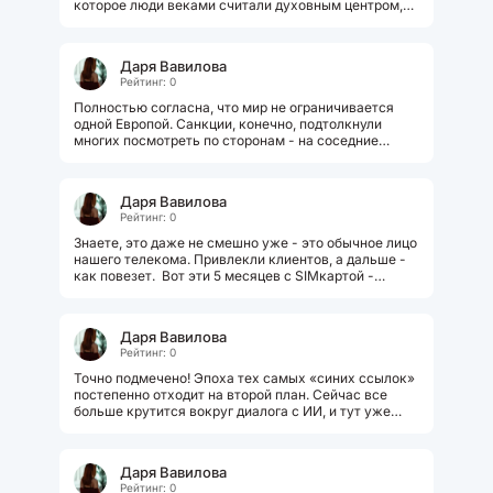
которое люди веками считали духовным центром,
где природа сохранилась в...
Даря Вавилова
Рейтинг: 0
Полностью согласна, что мир не ограничивается
одной Европой. Санкции, конечно, подтолкнули
многих посмотреть по сторонам - на соседние
страны, да и на свою родную, если...
Даря Вавилова
Рейтинг: 0
Знаете, это даже не смешно уже - это обычное лицо
нашего телекома. Привлекли клиентов, а дальше -
как повезет. Вот эти 5 месяцев с SIMкартой -
серьезно? Из-за их косяка...
Даря Вавилова
Рейтинг: 0
Точно подмечено! Эпоха тех самых «синих ссылок»
постепенно отходит на второй план. Сейчас все
больше крутится вокруг диалога с ИИ, и тут уже
важно не просто попасть...
Даря Вавилова
Рейтинг: 0