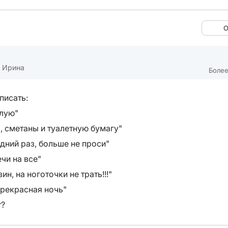
О
 Ирина
Более
писать:
лую"
, сметаны и туалетную бумагу"
дний раз, больше не проси"
чи на все"
ин, на ноготочки не трать!!!"
прекрасная ночь"
т?