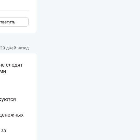
тветить
29 дней назад
не следят
ыми
суются
0 денежных
 за