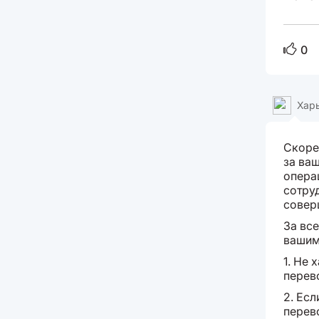
0
Хар
Скоре
за ва
операц
сотру
совер
За вс
вашим
1. Не 
перев
2. Есл
перев