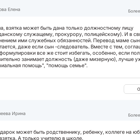
ова Елена
Более
на, взятка может быть дана только должностному лицу
данскому служащему, прокурору, полицейскому). И в св
нением ими служебных обязанностей. Перевод маме сын
тается, даже если сын -следователь. Вместе с тем, согла
формулировки все же стоит избегать, особенно, если по
вительно занимает должность (даже мизерную), лучше у
риальная помощь", "помощь семье".
О
неева Ирина
Более
одарок может быть родственнику, ребенку, коллеге на юб
взятка. А только учителю в школе.