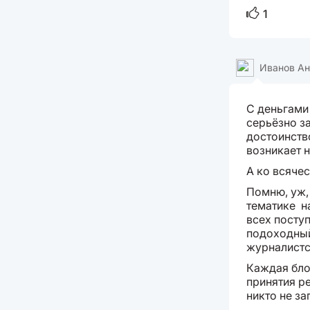
1
Иванов А
С деньгами 
серьёзно за
достоинств
возникает 
А ко всяче
Помню, уж,
тематике н
всех посту
подоходный
журналистс
Каждая бло
принятия р
никто не зап