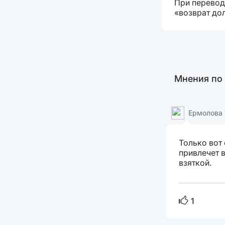
При перевод
«возврат дол
Мнения по
Ермолова 
Только вот
привлечет в
взяткой.
1