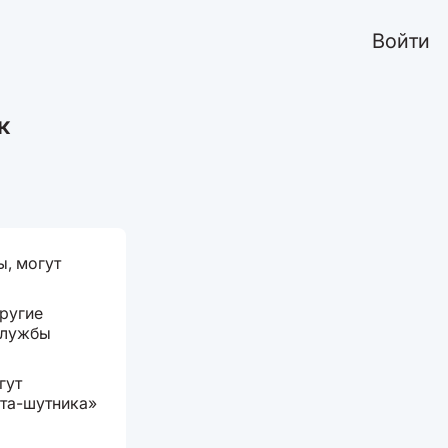
Войти
к
, могут
другие
службы
гут
нта-шутника»