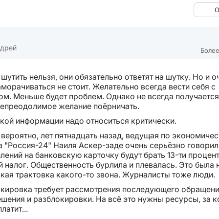
О
ндрей
Более
шутить нельзя, они обязательно ответят на шутку. Но и о
морачиваться не стоит. Желательно всегда вести себя с
ом. Меньше будет проблем. Однако не всегда получается
непреодолимое желание поёрничать.
ской информации надо относиться критически.
 вероятно, лет пятнадцать назад, ведущая по экономиче
а "Россия-24" Наиля Аскер-заде очень серьёзно говорила
плений на банковскую карточку будут брать 13-ти процен
 налог. Общественность бурлила и плевалась. Это была 
кая трактовка какого-то звона. Журналисты тоже люди.
кировка требует рассмотрения последующего обращени
ешения и разблокировки. На всё это нужны ресурсы, за 
латит...