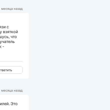
 месяца назад
язи с
у взяткой
шусь, что
лучатель
ж -
тветить
 месяца назад
илей. Это