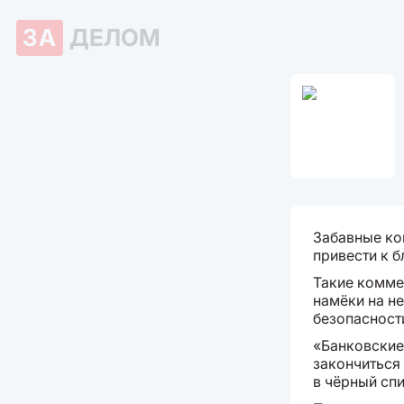
ЗА
ДЕЛОМ
Забавные ко
привести к б
Такие коммен
намёки на н
безопасност
«Банковские
закончиться
в чёрный спи