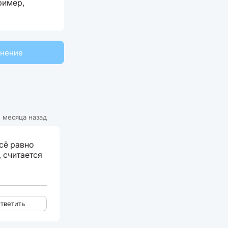
ример,
мнение
 месяца назад
сё равно
, считается
тветить