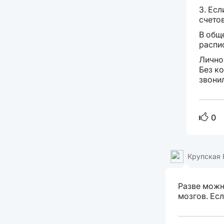
3. Ес
счето
В общ
распи
Лично
Без к
звонил
0
Крупская 
Разве можно
мозгов. Есл