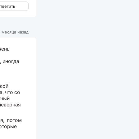
тветить
 месяца назад
чень
, иногда
ской
, что со
тный
неверная
я, потом
которые