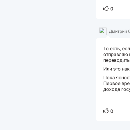
0
Дмитрий 
То есть, ес
отправляю н
переводить
Или это на
Пока ясност
Первое вре
дохода гос
0