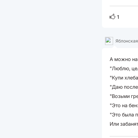
1
Яблонская
А можно на
"Люблю, це
"Купи хлеба
"Даю после
"Возьми гре
"Это на бенз
"Это была 
Или забаня