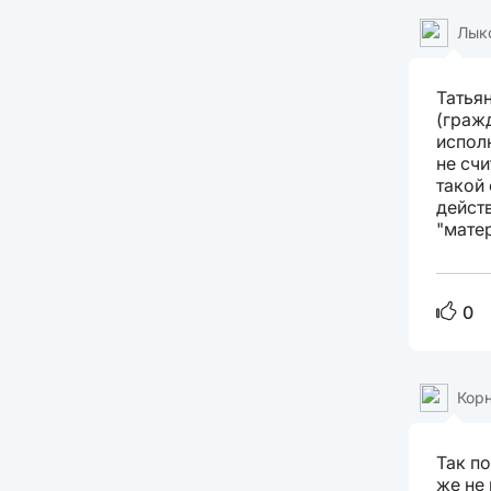
Лык
Татья
(граж
испол
не счи
такой 
дейст
"мате
0
Кор
Так п
же не 