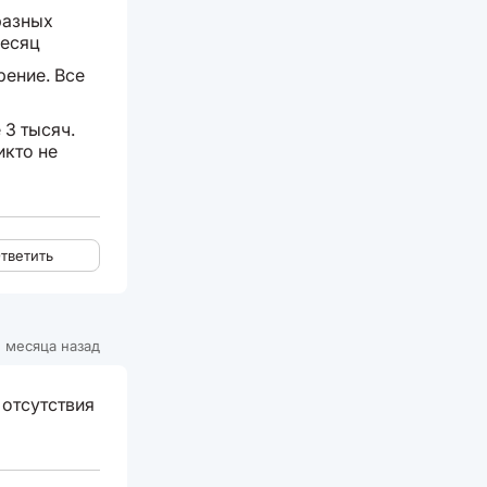
разных
месяц
рение. Все
 3 тысяч.
икто не
тветить
 месяца назад
 отсутствия