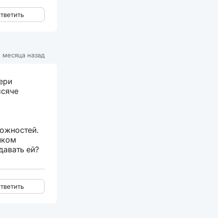
тветить
 месяца назад
тери
ысяче
ложностей.
иком
давать ей?
тветить