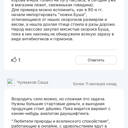
в магазине лежит, свеженькая говядина).
Для примера можно вспомнить, как в 90-е гг.
начали импортировать "ножки Буша",
отличающиеся от наших окорочков размером и
весом, а нашла дохлая птица стоила в разы дороже.
Народ массово закупал мясистые окорока Буша,
пока в них наконец не обнаружили всякую заразу в
виде антибиотиков и гормонов.
1
Ответить
Чулмаков Саша
Более 11 месяцев назад
Возродить село можно, но сложная это задача.
Нужны большие стартовые деньги, а выходная
продукция стоит дёшево. Пока видится вариант с
каким-нибудь аналогом дауншифтинга.
"Любители природы и вселенского спокойствия",
работающие в онлайне, с удовольствием едут в