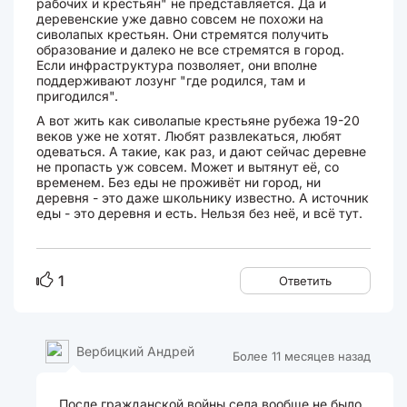
рабочих и крестьян" не представляется. Да и
деревенские уже давно совсем не похожи на
сиволапых крестьян. Они стремятся получить
образование и далеко не все стремятся в город.
Если инфраструктура позволяет, они вполне
поддерживают лозунг "где родился, там и
пригодился".
А вот жить как сиволапые крестьяне рубежа 19-20
веков уже не хотят. Любят развлекаться, любят
одеваться. А такие, как раз, и дают сейчас деревне
не пропасть уж совсем. Может и вытянут её, со
временем. Без еды не проживёт ни город, ни
деревня - это даже школьнику известно. А источник
еды - это деревня и есть. Нельзя без неё, и всё тут.
1
Ответить
Вербицкий Андрей
Более 11 месяцев назад
После гражданской войны села вообще не было,