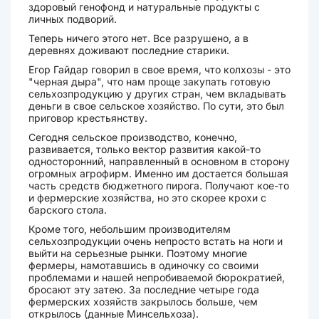
здоровый генофонд и натуральные продукты с
личных подворий.
Теперь ничего этого нет. Все разрушено, а в
деревнях доживают последние старики.
Егор Гайдар говорил в свое время, что колхозы - это
"черная дыра", что нам проще закупать готовую
сельхозпродукцию у других стран, чем вкладывать
деньги в свое сельское хозяйство. По сути, это был
приговор крестьянству.
Сегодня сельское производство, конечно,
развивается, только вектор развития какой-то
односторонний, направленный в основном в сторону
огромных агрофирм. Именно им достается большая
часть средств бюджетного пирога. Получают кое-то
и фермерские хозяйства, но это скорее крохи с
барского стола.
Кроме того, небольшим производителям
сельхозпродукции очень непросто встать на ноги и
выйти на серьезные рынки. Поэтому многие
фермеры, намотавшись в одиночку со своими
проблемами и нашей непробиваемой бюрократией,
бросают эту затею. За последние четыре года
фермерских хозяйств закрылось больше, чем
открылось (данные Минсельхоза).