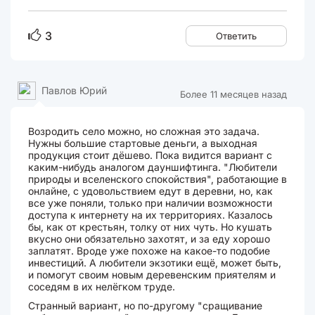
3
Ответить
Павлов Юрий
Более 11 месяцев назад
Возродить село можно, но сложная это задача.
Нужны большие стартовые деньги, а выходная
продукция стоит дёшево. Пока видится вариант с
каким-нибудь аналогом дауншифтинга. "Любители
природы и вселенского спокойствия", работающие в
онлайне, с удовольствием едут в деревни, но, как
все уже поняли, только при наличии возможности
доступа к интернету на их территориях. Казалось
бы, как от крестьян, толку от них чуть. Но кушать
вкусно они обязательно захотят, и за еду хорошо
заплатят. Вроде уже похоже на какое-то подобие
инвестиций. А любители экзотики ещё, может быть,
и помогут своим новым деревенским приятелям и
соседям в их нелёгком труде.
Странный вариант, но по-другому "сращивание