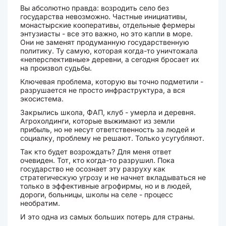
Вы абсолютно правда: возродить село без
государства невозможно. Частные инициативы,
монастырские кооперативы, отдельные фермеры
энтузиасты - все это важно, но это капли в море.
Они не заменят продуманную государственную
политику. Ту самую, которая когда-то уничтожала
«неперспективные» деревни, а сегодня бросает их
на произвол судьбы.
Ключевая проблема, которую вы точно подметили -
разрушается не просто инфраструктура, а вся
экосистема.
Закрылись школа, ФАП, клуб - умерла и деревня.
Агрохолдинги, которые выжимают из земли
прибыль, но не несут ответственность за людей и
социалку, проблему не решают. Только усугубляют.
Так кто будет возрождать? Для меня ответ
очевиден. Тот, кто когда-то разрушил. Пока
государство не осознает эту разруху как
стратегическую угрозу и не начнет вкладываться не
только в эффективные агрофирмы, но и в людей,
дороги, больницы, школы на селе - процесс
необратим.
И это одна из самых больших потерь для страны.