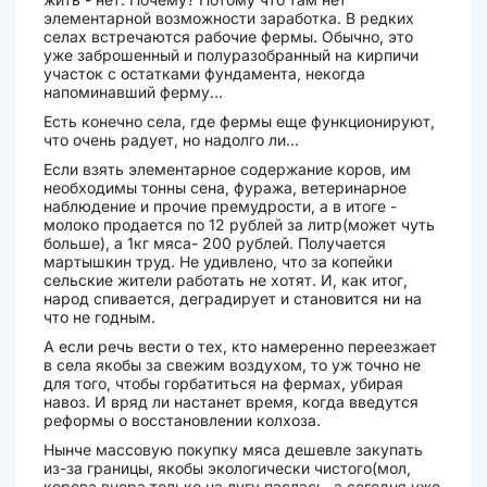
элементарной возможности заработка. В редких
селах встречаются рабочие фермы. Обычно, это
уже заброшенный и полуразобранный на кирпичи
участок с остатками фундамента, некогда
напоминавший ферму...
Есть конечно села, где фермы еще функционируют,
что очень радует, но надолго ли...
Если взять элементарное содержание коров, им
необходимы тонны сена, фуража, ветеринарное
наблюдение и прочие премудрости, а в итоге -
молоко продается по 12 рублей за литр(может чуть
больше), а 1кг мяса- 200 рублей. Получается
мартышкин труд. Не удивлено, что за копейки
сельские жители работать не хотят. И, как итог,
народ спивается, деградирует и становится ни на
что не годным.
А если речь вести о тех, кто намеренно переезжает
в села якобы за свежим воздухом, то уж точно не
для того, чтобы горбатиться на фермах, убирая
навоз. И вряд ли настанет время, когда введутся
реформы о восстановлении колхоза.
Нынче массовую покупку мяса дешевле закупать
из-за границы, якобы экологически чистого(мол,
корова вчера только на лугу паслась, а сегодня уже