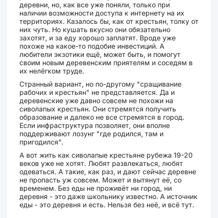
деревни, но, как все уже поняли, только при
наличии возможности доступа к интернету на их
территориях. Казалось бы, как от крестьян, толку от
них чуть. Но кушать вкусно они обязательно
захотят, и за еду хорошо заплатят. Вроде уже
похоже на какое-то подобие инвестиций. А
любители экзотики ещё, может быть, и помогут
своим новым деревенским приятелям и соседям в
их нелёгком труде.
Странный вариант, но по-другому "сращивание
рабочих и крестьян" не представляется. Да и
деревенские уже давно совсем не похожи на
сиволапых крестьян. Они стремятся получить
образование и далеко не все стремятся в город.
Если инфраструктура позволяет, они вполне
поддерживают лозунг "где родился, там и
пригодился".
А вот жить как сиволапые крестьяне рубежа 19-20
веков уже не хотят. Любят развлекаться, любят
одеваться. А такие, как раз, и дают сейчас деревне
не пропасть уж совсем. Может и вытянут её, со
временем. Без еды не проживёт ни город, ни
деревня - это даже школьнику известно. А источник
еды - это деревня и есть. Нельзя без неё, и всё тут.