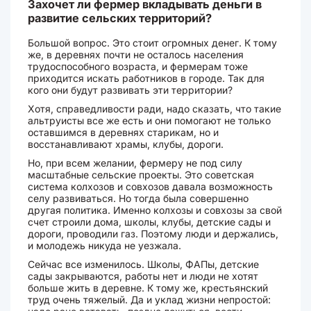
Захочет ли фермер вкладывать деньги в
развитие сельских территорий?
Большой вопрос. Это стоит огромных денег. К тому
же, в деревнях почти не осталось населения
трудоспособного возраста, и фермерам тоже
приходится искать работников в городе. Так для
кого они будут развивать эти территории?
Хотя, справедливости ради, надо сказать, что такие
альтруисты все же есть и они помогают не только
оставшимся в деревнях старикам, но и
восстанавливают храмы, клубы, дороги.
Но, при всем желании, фермеру не под силу
масштабные сельские проекты. Это советская
система колхозов и совхозов давала возможность
селу развиваться. Но тогда была совершенно
другая политика. Именно колхозы и совхозы за свой
счет строили дома, школы, клубы, детские сады и
дороги, проводили газ. Поэтому люди и держались,
и молодежь никуда не уезжала.
Сейчас все изменилось. Школы, ФАПы, детские
сады закрываются, работы нет и люди не хотят
больше жить в деревне. К тому же, крестьянский
труд очень тяжелый. Да и уклад жизни непростой: