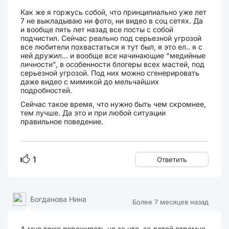
Как же я горжусь собой, что принципиально уже лет
7 не выкладываю ни фото, ни видео в соц сетях. Да
и вообще пять лет назад все посты с собой
подчистил. Сейчас реально под серьезной угрозой
все любители похвастаться я тут был, я это ел.. я с
ней дружил... и вообще все начинающие "медийные
личности", в особенности блогеры всех мастей, под
серьезной угрозой. Под них можно сгенерировать
даже видео с мимикой до мельчайших
подробностей.
Сейчас такое время, что нужно быть чем скромнее,
тем лучше. Да это и при любой ситуации
правильное поведение.
1
Ответить
Богданова Нина
Более 7 месяцев назад
А мне тоже переживать не за что, за детей стремно.