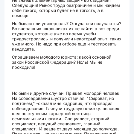
Не знаешь элементарных вещей - до свидания!
Следующий! Рынок труда безграничен и мы найдем
себе такого, который будет не в тягость, а в
помощь.
Но бывают ли универсалы? Откуда они получаются?
Во вчерашних школьниках их не найти, а вот среди
студентов, которые уже во время учебы
трудоустроились и получили некоторый опыт, таких
уже много. Но надо при отборе еще и тестировать
кандидата.
Спрашиваем молодого юриста: какой основной
закон Российской Федерации? Ноль! Мы не
проходили!
Но были и другие случаи. Пришел молодой человек.
На собеседовании шустро отвечал. "Сыроват, но
подтянем," -сказал мне кадровик, что проводил
собеседование. Глянули трудовую книжку: человек
шел по ступеням карьерной лестницы
семимильными шагами. Специалист, старший
специалист, ведущий специалист, главный
специалист. И везде от двух месяцев до полугода.
Паренька повышают и повышают. Перспективный