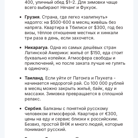
400, уличный обед $1–2. Для зимовки чаще
всего выбирают Нячанг и Фукуок.
Грузия
. Страна, где легко «залипнуть»
надолго: на $500-600 в месяц живёшь без
напряга. Квартира в Тбилиси от $300, год без
визы, тёплое отношение местных и хинкали
три раза в день, если захочется.
Никарагуа
. Одна из самых дешёвых стран
Латинской Америки: жильё от $150, еда стоит
буквально копейки. Атмосфера свободы и
приключений, но после заката лучше не гулять
в одиночку.
Таиланд
. Если уйти от Патонга и Пхукета -
начинается недорогой рай. Со 100 000 рублей
в месяц можно закрыть жильё, байк, еду и
массажи. Зимовка превращается в сплошной
релакс.
Сербия
. Балканы с понятной русскому
человеком атмосферой. Квартира от €300,
цены на еду и сервис близки к российским.
Безвиз, простой ВНЖ и много людей, которые
понимают русский.