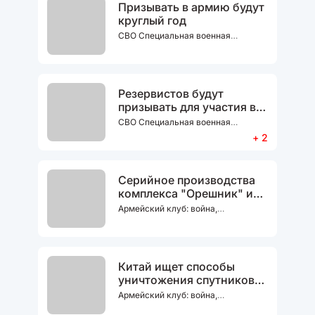
Призывать в армию будут
круглый год
СВО Специальная военная
операция
Резервистов будут
призывать для участия в
военных операциях за
СВО Специальная военная
границей
операция
+ 2
Серийное производства
комплекса "Орешник" и
передача его в войска
Армейский клуб: война,
вооружение
,
СВО Специальная
военная операция
Китай ищет способы
уничтожения спутников
Starlink
Армейский клуб: война,
вооружение
,
Китай
,
СВО