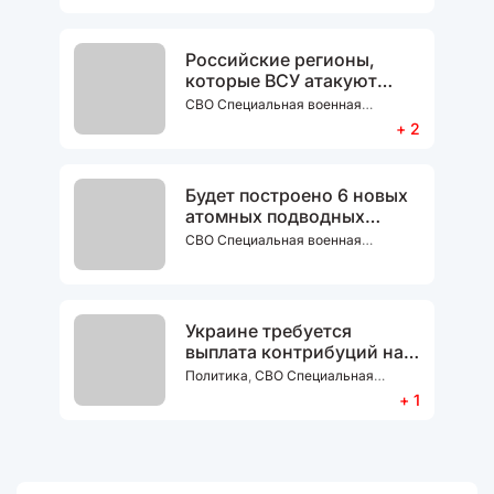
Специальная военная операция
Российские регионы,
которые ВСУ атакуют
чаще всего
СВО Специальная военная
операция
+ 2
Будет построено 6 новых
атомных подводных
лодок до 2030 года
СВО Специальная военная
операция
Украине требуется
выплата контрибуций на
сумму 500 млрд.
Политика
,
СВО Специальная
долларов, как утверждает
военная операция
+ 1
канцлер Германии Мерц