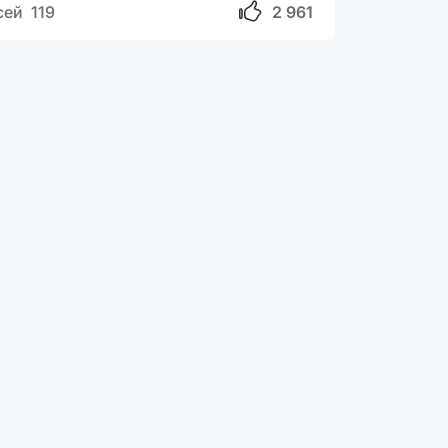
сей 119
2 961