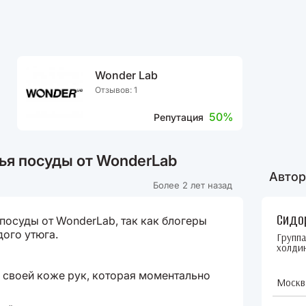
Wonder Lab
Отзывов: 1
50%
Репутация
тья посуды от WonderLab
Автор
Более 2 лет назад
Сидо
 посуды от WonderLab, так как блогеры
дого утюга.
Групп
холди
 своей коже рук, которая моментально
Москв