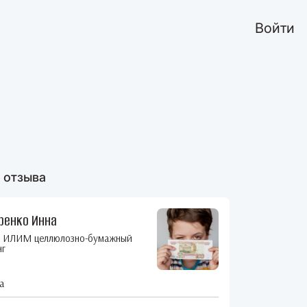
Войти
 отзыва
ренко Инна
а ИЛИМ целлюлозно-бумажный
нг
а