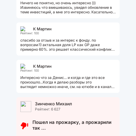
Ничего не понятно, но очень интересно )))
Извиняюсь что вмешиваюсь, увидел обновление в
теме инвестиций, а мне это интересно. Касательно
данной темы, чисто субъективно......
К Мартин
Рейтинг: 100
спасибо за отзыв и за интерес к фонду. по
вопросам:1) актальная доля LP как GP даже
примерно 60%. это решает классический конфликт
GP/LP еще на долго - потому мы инвестируеи в...
К Мартин
Рейтинг: 100
Интересно что за Денис... и когда и где это все
произошло...Когда я делаю разборы это
выглядит немножко иначе, см. на ютюбе и в канале
Круче Чака
Зинченко Михаил
Рейтинг: 6 627
Пошел на прожарку, а прожарили
так ...